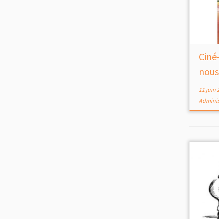
Ciné
nous 
11 juin 
Adminis