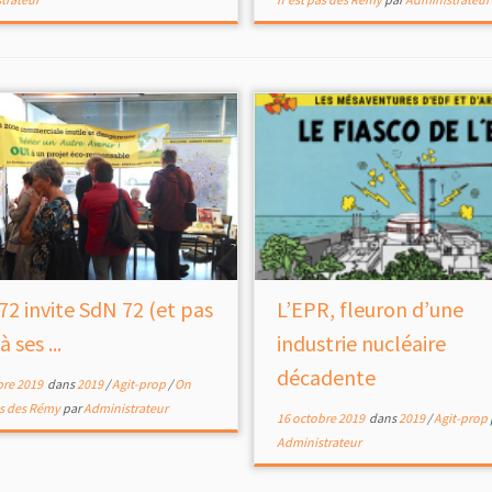
72 invite SdN 72 (et pas
L’EPR, fleuron d’une
à ses ...
industrie nucléaire
décadente
bre 2019
dans
2019
/
Agit-prop
/
On
as des Rémy
par
Administrateur
16 octobre 2019
dans
2019
/
Agit-prop
Administrateur