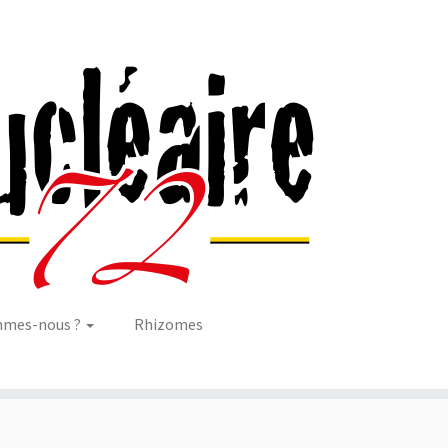
mmes-nous ?
Rhizomes