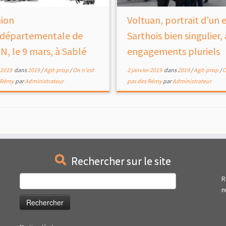
ion
Voltuan, portrait d’un 
rdépartementale de
Sarthois bien singulier,
EN, le 9 mars, à Sablé
engagements pluriels
 2019
dans
2019
/
Agit-prop
/
On n'est
2 janvier 2019
dans
2019
/
Agit-prop
/
O
s Rémy
par
Administrateur
pas des Rémy
par
Administrateur
Rechercher sur le site
Rechercher :
R
n