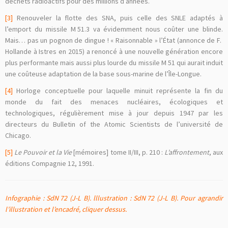
déchets radioactifs pour des millions d’années.
[3]
Renouveler la flotte des SNA, puis celle des SNLE adaptés à
l’emport du missile M 51.3 va évidemment nous coûter une blinde.
Mais… pas un pognon de dingue ! « Raisonnable » l’État (annonce de F.
Hollande à Istres en 2015) a renoncé à une nouvelle génération encore
plus performante mais aussi plus lourde du missile M 51 qui aurait induit
une coûteuse adaptation de la base sous-marine de l’Île-Longue.
[4]
Horloge conceptuelle pour laquelle minuit représente la fin du
monde du fait des menaces nucléaires, écologiques et
technologiques, régulièrement mise à jour depuis 1947 par les
directeurs du Bulletin of the Atomic Scientists de l’université de
Chicago.
[5]
Le Pouvoir et la Vie
[mémoires] tome II/III, p. 210 :
L’affrontement
, aux
éditions Compagnie 12, 1991.
Infographie : SdN 72 (J-L B). lllustration : SdN 72 (J-L B). Pour agrandir
l’illustration et l’encadré, cliquer dessus.