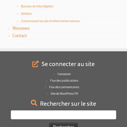
Bureau et infos légales
Ateliers
Commission locale d’information Ionisos
Rhizomes
Contact
Se connecter au site
Connexion
Flux des publications
Flux des commentaires
Site de WordPress-FR
Rechercher sur le site
Rechercher :