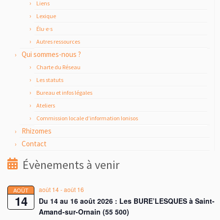
Liens
Lexique
Élu·e·s
Autres ressources
Qui sommes-nous ?
Charte du Réseau
Les statuts
Bureau et infos légales
Ateliers
Commission locale d’information Ionisos
Rhizomes
Contact
Évènements à venir
août 14
-
août 16
AOÛT
14
Du 14 au 16 août 2026 : Les BURE’LESQUES à Saint-
Amand-sur-Ornain (55 500)