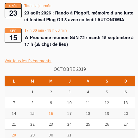
Toute la journée
AOÛT
23
23 août 2026 : Rando à Plogoff, mémoire d’une lutte
et festival Plug Off 3 avec collectif AUTONOMIA
17 h 00 min
-
19 h 00 min
SEP
15
⚠︎ Prochaine réunion SdN 72 : mardi 15 septembre à
17 h (⚠︎ chgt de lieu)
Voir tous les Évènements
OCTOBRE 2019
L
M
M
J
V
S
D
1
2
3
4
5
6
7
8
9
10
11
12
13
14
15
16
17
18
19
20
21
22
23
24
25
26
27
28
29
30
31