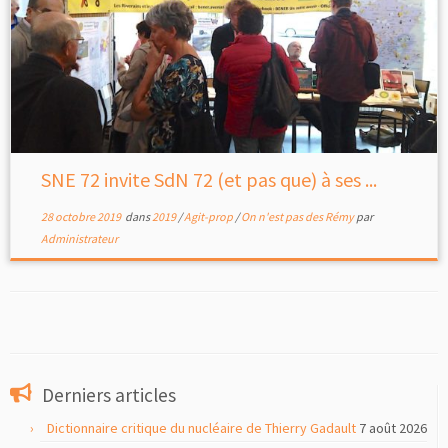
SNE 72 invite SdN 72 (et pas que) à ses ...
28 octobre 2019
dans
2019
/
Agit-prop
/
On n'est pas des Rémy
par
Administrateur
Derniers articles
Dictionnaire critique du nucléaire de Thierry Gadault
7 août 2026