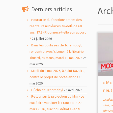
contenu
Arc
Derniers articles
Poursuite du fonctionnement des
réacteurs nucléaires au-delà de 60
ans : l’ASNR donnera-t-elle son accord
?
21 juillet 2026
Dans les coulisses de Tchernobyl,
rencontre avec Y. Lenoir à la librairie
Thuard, au Mans, mardi 19 mai 2026
25
mai 2026
Manif du 8 mai 2026, à Saint-Nazaire,
contre le projet de porte-avions
15
« Mo
mai 2026
neut
L’Écho de Tchernobyl
26 avril 2026
Retour sur la projection du film « Le
23 déce
nucléaire va ruiner la France » le 27
n'est p
mars 2026, suivit du débat avec M.
sdn72m