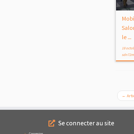
Mobi
Salon
le ...
18 octo
sdn72m
←
Arti
Se connecter au site
Connexion