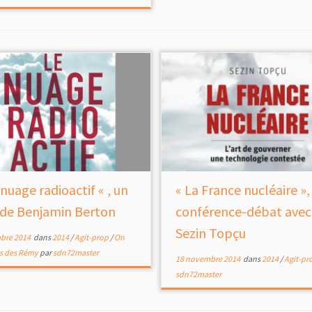
nuage radioactif « , un
« La France nucléaire »,
e de Benjamin Berton
conférence-débat avec
Sezin Topçu
bre 2014
dans
2014
/
Agit-prop
/
On
as des Rémy
par
sdn72master
18 novembre 2014
dans
2014
/
Agit-pr
sdn72master