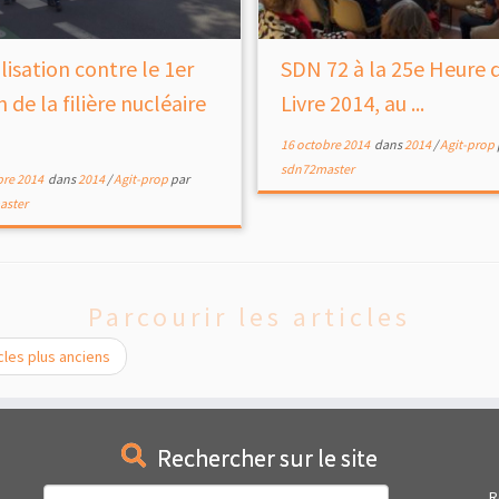
lisation contre le 1er
SDN 72 à la 25e Heure 
 de la filière nucléaire
Livre 2014, au ...
16 octobre 2014
dans
2014
/
Agit-prop
sdn72master
bre 2014
dans
2014
/
Agit-prop
par
aster
Parcourir les articles
cles plus anciens
Rechercher sur le site
Rechercher :
R