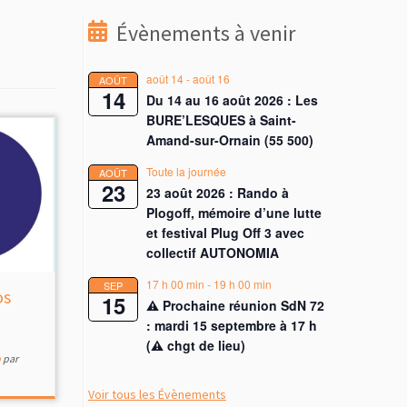
Évènements à venir
août 14
-
août 16
AOÛT
14
Du 14 au 16 août 2026 : Les
BURE’LESQUES à Saint-
Amand-sur-Ornain (55 500)
Toute la journée
AOÛT
23
23 août 2026 : Rando à
Plogoff, mémoire d’une lutte
et festival Plug Off 3 avec
collectif AUTONOMIA
17 h 00 min
-
19 h 00 min
SEP
os
15
⚠︎ Prochaine réunion SdN 72
: mardi 15 septembre à 17 h
(⚠︎ chgt de lieu)
p
par
Voir tous les Évènements