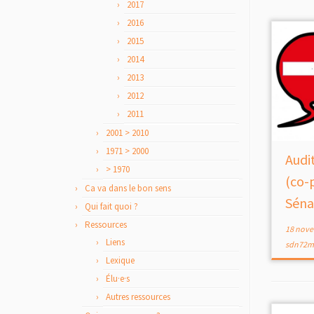
2017
2016
2015
2014
2013
2012
2011
2001 > 2010
1971 > 2000
Audi
> 1970
(co-
Ca va dans le bon sens
Séna
Qui fait quoi ?
Ressources
18 nove
Liens
sdn72m
Lexique
Élu·e·s
Autres ressources