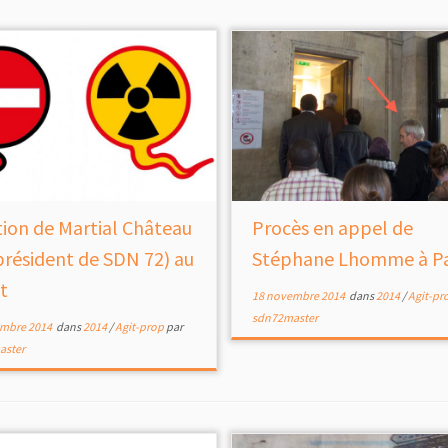
tion de Martial Château
Procès en appel de
président de SDN 72) au
Stéphane Lhomme à Pa
t
18 novembre 2014
dans
2014
/
Agit-pr
sdn72master
mbre 2014
dans
2014
/
Agit-prop
par
aster