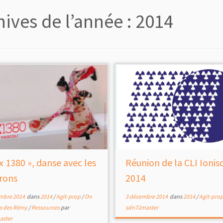
hives de l’année :
2014
x 1380 », danse avec les
Réunion de la CLI Ionis
rons
2014
mbre 2014
dans
2014
/
Agit-prop
/
On
3 décembre 2014
dans
2014
/
Agit-pro
as des Rémy
/
Ressources
par
sdn72master
aster