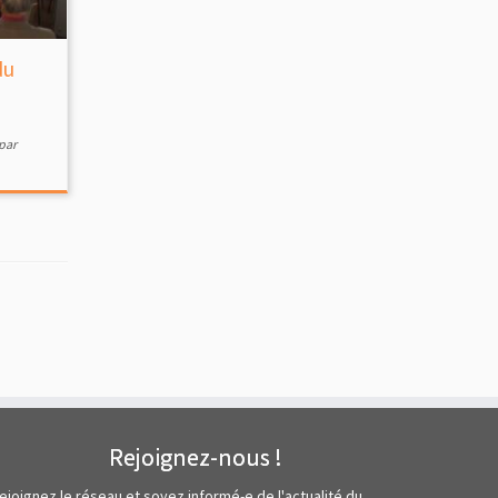
du
par
Rejoignez-nous !
ejoignez le réseau et soyez informé-e de l'actualité du