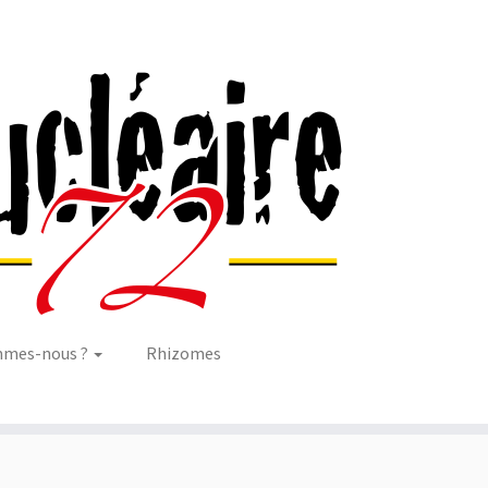
mmes-nous ?
Rhizomes