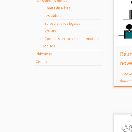
Qui sommes-nous ?
Charte du Réseau
Les statuts
Bureau et infos légales
Ateliers
Commission locale d’information
Ionisos
Réun
Rhizomes
Contact
nove
17 nove
Rhizom