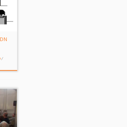
SDN
p
/