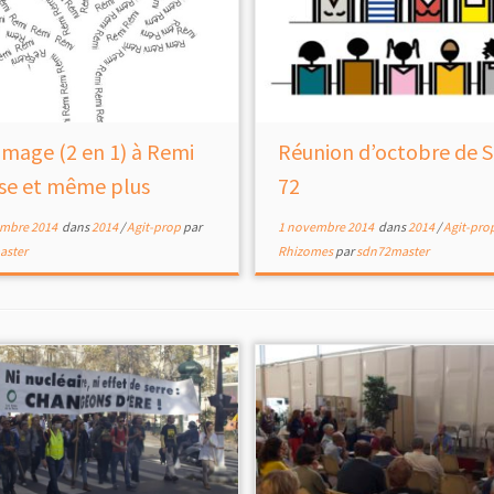
age (2 en 1) à Remi
Réunion d’octobre de 
sse et même plus
72
mbre 2014
dans
2014
/
Agit-prop
par
1 novembre 2014
dans
2014
/
Agit-pro
aster
Rhizomes
par
sdn72master