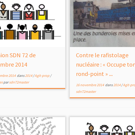
ion SDN 72 de
Contre le rafistolage
mbre 2014
nucléaire : « Occupe to
rond-point » ...
mbre 2014
dans
2014
/
Agit-prop
/
es
par
sdn72master
16 novembre 2014
dans
2014
/
Agit-pr
sdn72master