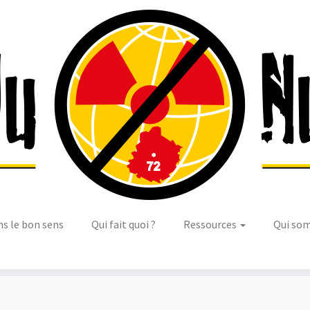
ns le bon sens
Qui fait quoi ?
Ressources
Qui so