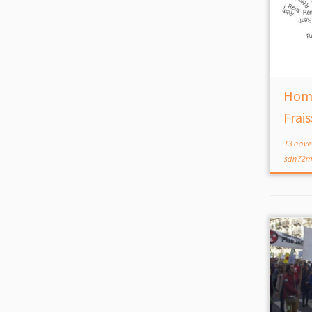
Homm
Frai
13 nove
sdn72m