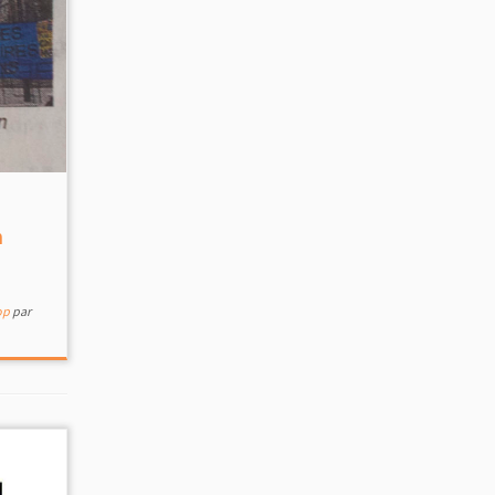
n
op
par