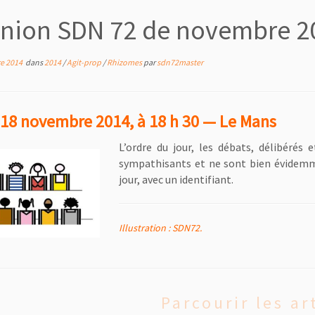
nion SDN 72 de novembre 2
e 2014
dans
2014
/
Agit-prop
/
Rhizomes
par
sdn72master
 18 novembre 2014, à 18 h 30 — Le Mans
L’ordre du jour, les débats, délibéré
sympathisants et ne sont bien évidemme
jour, avec un identifiant.
Illustration : SDN72.
Parcourir les ar