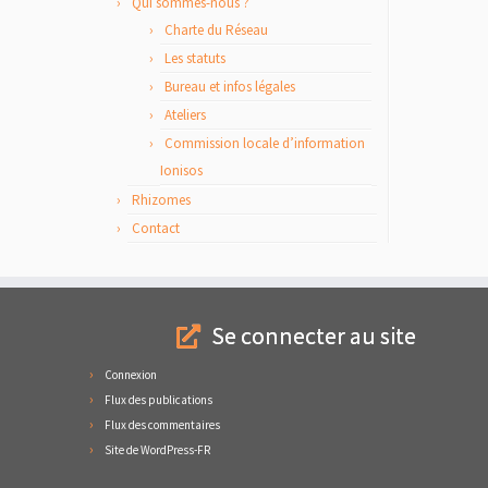
Qui sommes-nous ?
Charte du Réseau
Les statuts
Bureau et infos légales
Ateliers
Commission locale d’information
Ionisos
Rhizomes
Contact
Se connecter au site
Connexion
Flux des publications
Flux des commentaires
Site de WordPress-FR