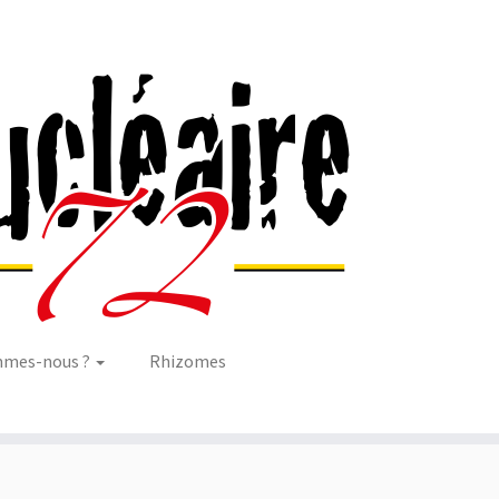
mmes-nous ?
Rhizomes