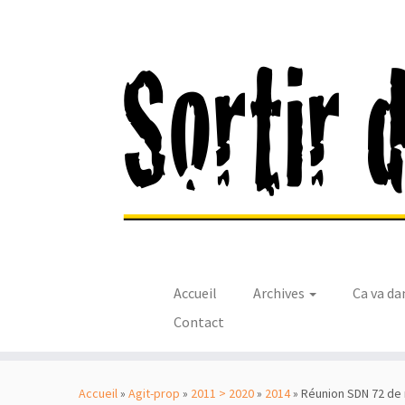
Accueil
Archives
Ca va da
Contact
Passer
au
Accueil
»
Agit-prop
»
2011 > 2020
»
2014
»
Réunion SDN 72 de