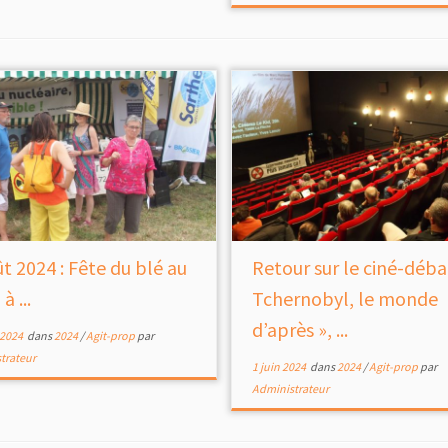
ût 2024 : Fête du blé au
Retour sur le ciné-déba
à ...
Tchernobyl, le monde
d’après », ...
 2024
dans
2024
/
Agit-prop
par
trateur
1 juin 2024
dans
2024
/
Agit-prop
par
Administrateur