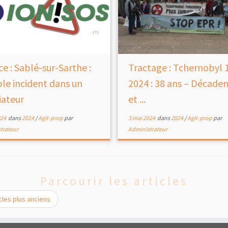
ce : Sablé-sur-Sarthe :
Tractage : Tchernobyl 
le incident dans un
2024 : 38 ans – Décade
iateur
et ...
024
dans
2024
/
Agit-prop
par
3 mai 2024
dans
2024
/
Agit-prop
par
trateur
Administrateur
Parcourir les articles
cles plus anciens