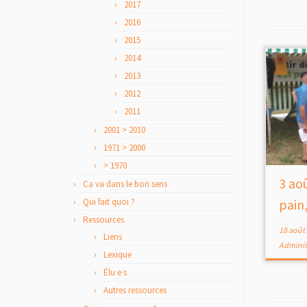
2017
2016
2015
2014
2013
2012
2011
2001 > 2010
1971 > 2000
> 1970
3 ao
Ca va dans le bon sens
Qui fait quoi ?
pain, 
Ressources
18 août
Liens
Adminis
Lexique
Élu·e·s
Autres ressources