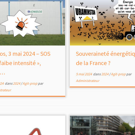
sos, 3 mai 2024 – SOS
Souveraineté énergéti
faibe intensité »,
de la France ?
s…
5 mai 2024
dans
2024
/
Agit-prop
par
Administrateur
024
dans
2024
/
Agit-prop
par
trateur