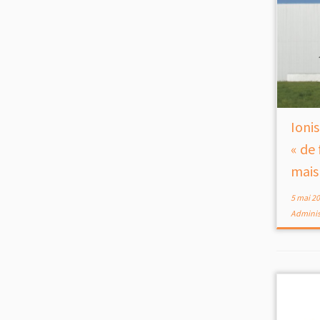
Ioni
« de 
mai
5 mai 2
Adminis