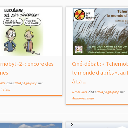
rnobyl -2- : encore des
Ciné-débat : « Tchernob
imes
le monde d’après », au 
à La ...
2024
dans
2024
/
Agit-prop
par
trateur
6 mai 2024
dans
2024
/
Agit-prop
par
Administrateur