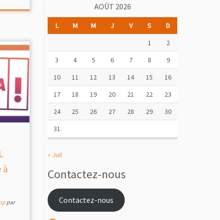
AOÛT 2026
L
M
M
J
V
S
D
1
2
3
4
5
6
7
8
9
10
11
12
13
14
15
16
17
18
19
20
21
22
23
24
25
26
27
28
29
30
31
L
« Juil
 à
Contactez-nous
Contactez-nous
rop
par