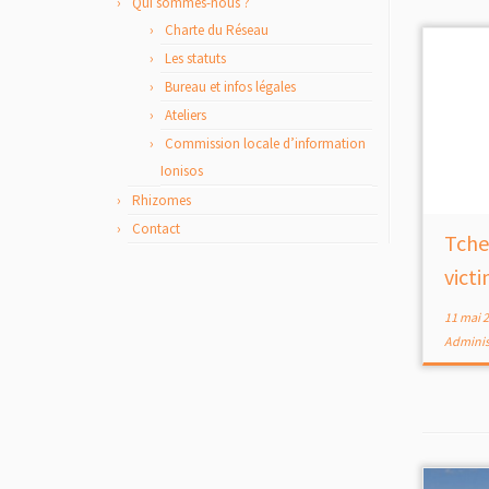
Qui sommes-nous ?
Charte du Réseau
Les statuts
Bureau et infos légales
Ateliers
Commission locale d’information
Ionisos
Rhizomes
Contact
Tche
vict
11 mai 
Adminis