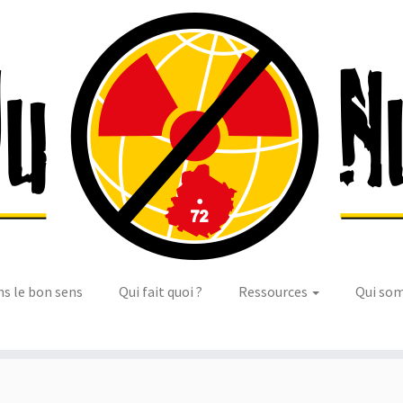
ns le bon sens
Qui fait quoi ?
Ressources
Qui so