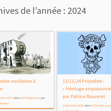
hives de l’année :
2024
rales nucléaires à
13/11/24 Polynésie :
on
« Héritage empoisonné
par Patrice Bouveret
mbre 2024
dans
2024
/
Agit-prop
par
trateur
2 décembre 2024
dans
2024
/
Agit-pro
Administrateur