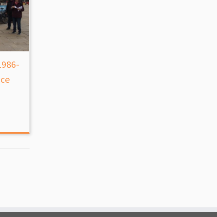
1986-
nce