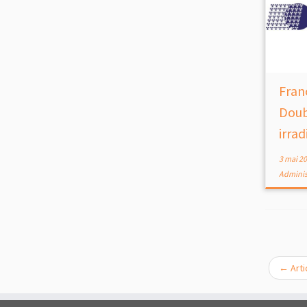
Fran
Doub
irrad
3 mai 2
Adminis
←
Arti