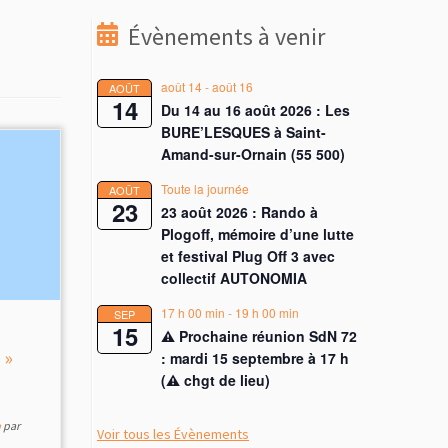
Évènements à venir
août 14
-
août 16
AOÛT
14
Du 14 au 16 août 2026 : Les
BURE’LESQUES à Saint-
Amand-sur-Ornain (55 500)
Toute la journée
AOÛT
23
23 août 2026 : Rando à
Plogoff, mémoire d’une lutte
et festival Plug Off 3 avec
collectif AUTONOMIA
17 h 00 min
-
19 h 00 min
SEP
15
⚠︎ Prochaine réunion SdN 72
 »
: mardi 15 septembre à 17 h
(⚠︎ chgt de lieu)
p
par
Voir tous les Évènements