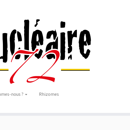
mmes-nous ?
Rhizomes