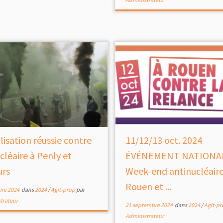
lisation réussie contre
11/12/13 oct. 2024
cléaire à Penly et
ÉVÉNEMENT NATIONA
urs
Week-end antinucléaire
Rouen et ...
bre 2024
dans
2024
/
Agit-prop
par
trateur
21 septembre 2024
dans
2024
/
Agit-p
Administrateur