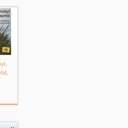
yl,
Kid,