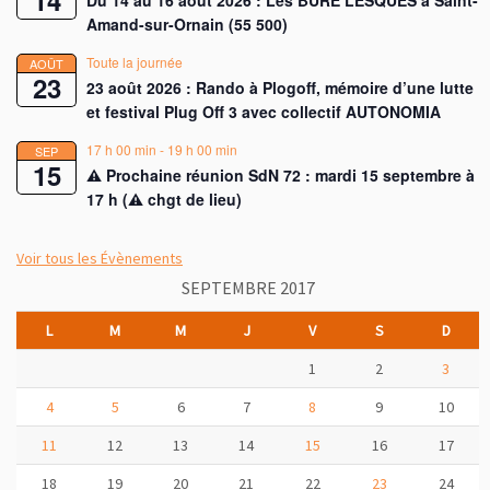
Amand-sur-Ornain (55 500)
Toute la journée
AOÛT
23
23 août 2026 : Rando à Plogoff, mémoire d’une lutte
et festival Plug Off 3 avec collectif AUTONOMIA
17 h 00 min
-
19 h 00 min
SEP
15
⚠︎ Prochaine réunion SdN 72 : mardi 15 septembre à
17 h (⚠︎ chgt de lieu)
Voir tous les Évènements
SEPTEMBRE 2017
L
M
M
J
V
S
D
1
2
3
4
5
6
7
8
9
10
11
12
13
14
15
16
17
18
19
20
21
22
23
24