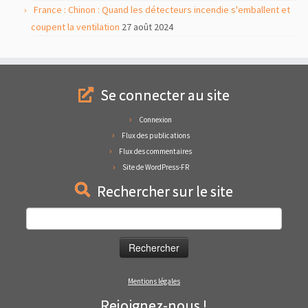
France : Chinon : Quand les détecteurs incendie s'emballent et
coupent la ventilation
27 août 2024
Se connecter au site
Connexion
Flux des publications
Flux des commentaires
Site de WordPress-FR
Rechercher sur le site
Rechercher :
Mentions légales
Rejoignez-nous !