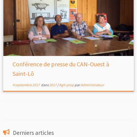
Conférence de presse du CAN-Ouest à
Saint-Lô
4 septembre 2017
dans
2017
/
Agit-prop
par
Administrateur
Derniers articles