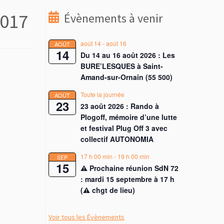
2017
Évènements à venir
août 14
-
août 16
AOÛT
14
Du 14 au 16 août 2026 : Les
BURE’LESQUES à Saint-
Amand-sur-Ornain (55 500)
Toute la journée
AOÛT
23
23 août 2026 : Rando à
Plogoff, mémoire d’une lutte
et festival Plug Off 3 avec
collectif AUTONOMIA
17 h 00 min
-
19 h 00 min
SEP
15
⚠︎ Prochaine réunion SdN 72
: mardi 15 septembre à 17 h
(⚠︎ chgt de lieu)
Voir tous les Évènements