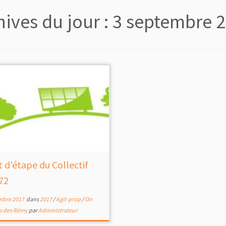
hives du jour :
3 septembre 
t d’étape du Collectif
72
mbre 2017
dans
2017
/
Agit-prop
/
On
as des Rémy
par
Administrateur