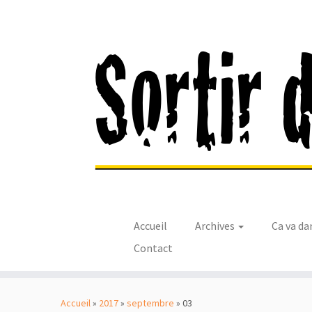
Accueil
Archives
Ca va da
Contact
Passer
au
Accueil
»
2017
»
septembre
»
03