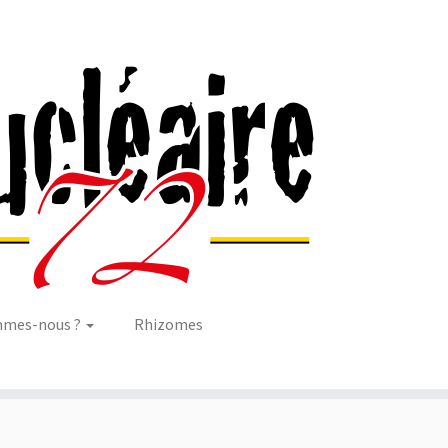
mmes-nous ?
Rhizomes