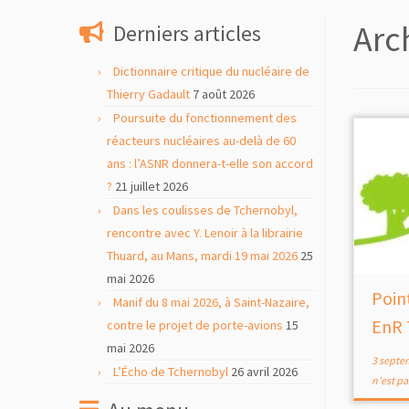
contenu
Arc
Derniers articles
Dictionnaire critique du nucléaire de
Thierry Gadault
7 août 2026
Poursuite du fonctionnement des
réacteurs nucléaires au-delà de 60
ans : l’ASNR donnera-t-elle son accord
?
21 juillet 2026
Dans les coulisses de Tchernobyl,
rencontre avec Y. Lenoir à la librairie
Thuard, au Mans, mardi 19 mai 2026
25
mai 2026
Poin
Manif du 8 mai 2026, à Saint-Nazaire,
EnR 
contre le projet de porte-avions
15
mai 2026
3 septe
L’Écho de Tchernobyl
26 avril 2026
n'est p