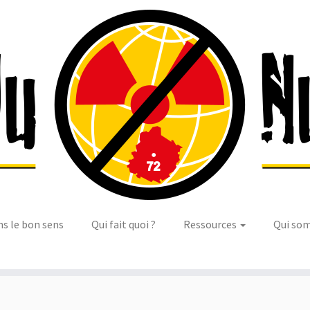
ns le bon sens
Qui fait quoi ?
Ressources
Qui so