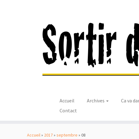
Accueil
Archives
Ca va da
Contact
Passer
au
Accueil
»
2017
»
septembre
»
08