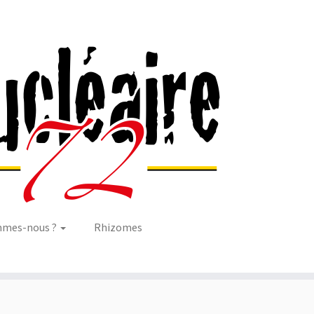
mmes-nous ?
Rhizomes