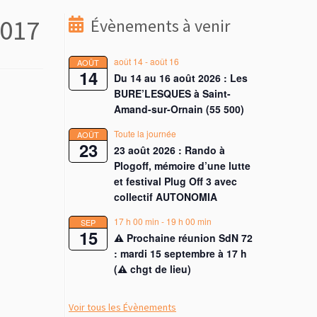
2017
Évènements à venir
août 14
-
août 16
AOÛT
14
Du 14 au 16 août 2026 : Les
BURE’LESQUES à Saint-
Amand-sur-Ornain (55 500)
Toute la journée
AOÛT
23
23 août 2026 : Rando à
Plogoff, mémoire d’une lutte
et festival Plug Off 3 avec
collectif AUTONOMIA
17 h 00 min
-
19 h 00 min
SEP
15
⚠︎ Prochaine réunion SdN 72
: mardi 15 septembre à 17 h
(⚠︎ chgt de lieu)
Voir tous les Évènements