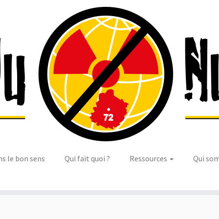
ns le bon sens
Qui fait quoi ?
Ressources
Qui so