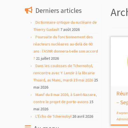
contenu
Arc
Derniers articles
Dictionnaire critique du nucléaire de
Thierry Gadault
7 août 2026
Poursuite du fonctionnement des
réacteurs nucléaires au-delà de 60
ans : l’ASNR donnera-t-elle son accord
?
21 juillet 2026
Dans les coulisses de Tchernobyl,
rencontre avec Y. Lenoir à la librairie
Thuard, au Mans, mardi 19 mai 2026
25
mai 2026
Réun
Manif du 8 mai 2026, à Saint-Nazaire,
– Se
contre le projet de porte-avions
15
mai 2026
8 septe
L’Écho de Tchernobyl
26 avril 2026
Adminis