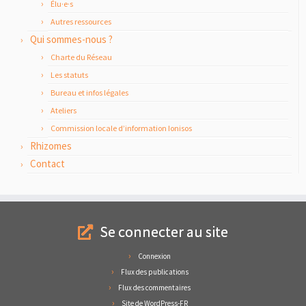
Élu·e·s
Autres ressources
Qui sommes-nous ?
Charte du Réseau
Les statuts
Bureau et infos légales
Ateliers
Commission locale d’information Ionisos
Rhizomes
Contact
Se connecter au site
Connexion
Flux des publications
Flux des commentaires
Site de WordPress-FR