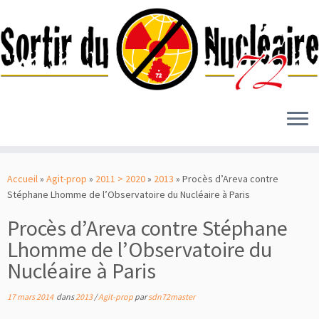
Passer
au
Accueil
»
Agit-prop
»
2011 > 2020
»
2013
»
Procès d’Areva contre
contenu
Stéphane Lhomme de l’Observatoire du Nucléaire à Paris
Procès d’Areva contre Stéphane
Lhomme de l’Observatoire du
Nucléaire à Paris
17 mars 2014
dans
2013
/
Agit-prop
par
sdn72master