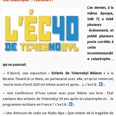
L’an dernier, à la
même époque,
SdN 72 a initié
plusieurs
événements et
publié plusieurs
posts corrélés à
cette
incommensurabl
e catastrophe…
qui se poursuit.
— D’abord, une exposition «
Enfants de Tchernobyl Bélarus »
à la
librairie Thuard (à Le Mans, en partenariat avec elle, et qu’on remercie)
tout le mois d’avril 2025 (et même avant et après…), c’est là :
;
— Une Conférence d’Yves Lenoir avec pour thème son livre : État
sanitaire des enfants de Tchernobyl 39 ans après la catastrophe et… le
programme nucléaire en France ? c’est là :
;
— Une émission de radio sur Radio Alpa « Que retenir de la tragédie de