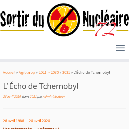
Passer
au
Accueil
»
Agit-prop
»
2021 > 2030
»
2021
»
L’Écho de Tchernobyl
contenu
L’Écho de Tchernobyl
26 avril 2026
dans
2021
par
Administrateur
26 avril 1986 — 26 avril 2026
Une catastrophe… « pérenne » !