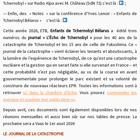
Tchernobyl » sur Radio Alpa avec M. Château (SdN 72) c’est là :
;
— Enfin, des » Notes » sur la conférence d’Yves Lenoir : « Enfants de
Tchernobyl Bélarus » c’est là :
.
Cette année 2026, ETB,
Enfants de Tchernobyl Bélarus
a édité trois
numéros du
journal « L’Écho de Tchernobyl »
pour les 40 ans de la
catastrophe de Tchernobyl et les 15 ans de celle de Fukushima. Ce «
journal de la catastrophe » vient éclairer les tenants et aboutissants, à
la lumière de l’expérience de Tchernobyl, de ce qu’est une catastrophe
nucléaire et la gestion qui en serait faite si elle survenait en France – et
cette probabilité n’est pas négligable, au vu de la course en avant
gouvernementale pour prolonger le parc existant et sa volonté de
construire de nouveaux réacteurs EPR. Toutes les informations sont à
retrouver
ici dans la chambre d’écho
. Vous pouvez
commander les
journaux et soutenir leur publication ici
.
Depuis avril, ces documents sont également disponibles lors de nos
réunions mensuelles et aussi bien sûr sur nos tables de presse. La
prochaine sera a Vaas le 1er aout 2026
LE JOURNAL DE LA CATASTROPHE