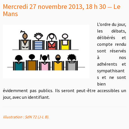
Mercredi 27 novembre
201
3
, 18
h 30
Le
—
Mans
L’ordre du
jour,
les déb
at
s,
délibérés et
compte rendu
sont réservés
à nos
adhérents e
t
sympathisant
s et ne sont
bien
évidemment pas publics. Ils seront peut-être accessibles un
jour, avec un identifiant.
Illustration : SdN 72 (J-L B).