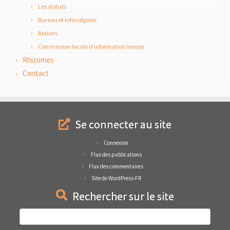
Les statuts
Bureau et infos légales
Ateliers
Commission locale d’information Ionisos
Rhizomes
Contact
Se connecter au site
Connexion
Flux des publications
Flux des commentaires
Site de WordPress-FR
Rechercher sur le site
Rechercher :