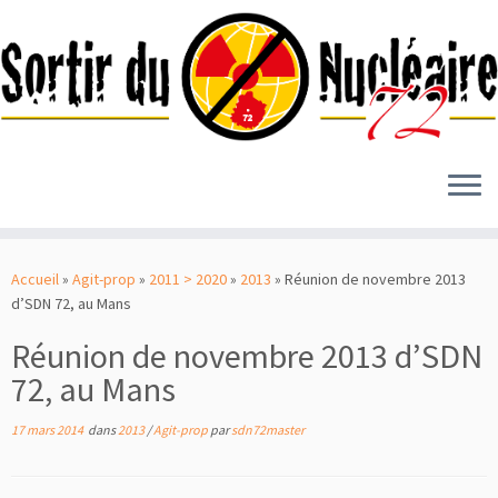
Passer
au
Accueil
»
Agit-prop
»
2011 > 2020
»
2013
»
Réunion de novembre 2013
contenu
d’SDN 72, au Mans
Réunion de novembre 2013 d’SDN
72, au Mans
17 mars 2014
dans
2013
/
Agit-prop
par
sdn72master