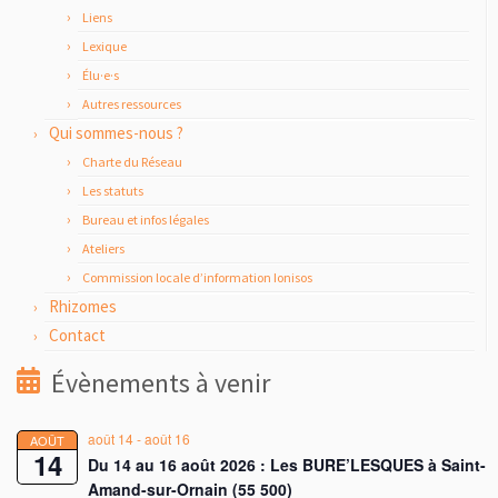
Liens
Lexique
Élu·e·s
Autres ressources
Qui sommes-nous ?
Charte du Réseau
Les statuts
Bureau et infos légales
Ateliers
Commission locale d’information Ionisos
Rhizomes
Contact
Évènements à venir
août 14
-
août 16
AOÛT
14
Du 14 au 16 août 2026 : Les BURE’LESQUES à Saint-
Amand-sur-Ornain (55 500)