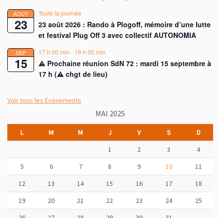
Toute la journée
AOÛT
23
23 août 2026 : Rando à Plogoff, mémoire d’une lutte
et festival Plug Off 3 avec collectif AUTONOMIA
17 h 00 min
-
19 h 00 min
SEP
15
⚠︎ Prochaine réunion SdN 72 : mardi 15 septembre à
17 h (⚠︎ chgt de lieu)
Voir tous les Évènements
MAI 2025
L
M
M
J
V
S
D
1
2
3
4
5
6
7
8
9
10
11
12
13
14
15
16
17
18
19
20
21
22
23
24
25
26
27
28
29
30
31