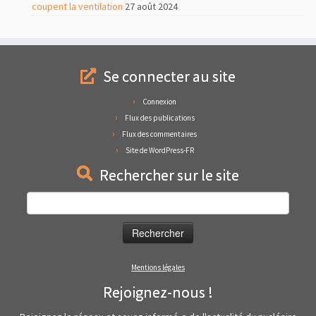
coupent la ventilation
27 août 2024
Se connecter au site
Connexion
Flux des publications
Flux des commentaires
Site de WordPress-FR
Rechercher sur le site
Rechercher :
Mentions légales
Rejoignez-nous !