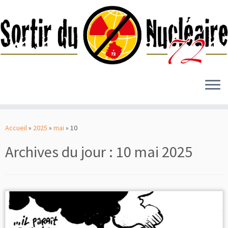
Passer
au
Accueil
»
2025
»
mai
»
10
contenu
Archives du jour :
10 mai 2025