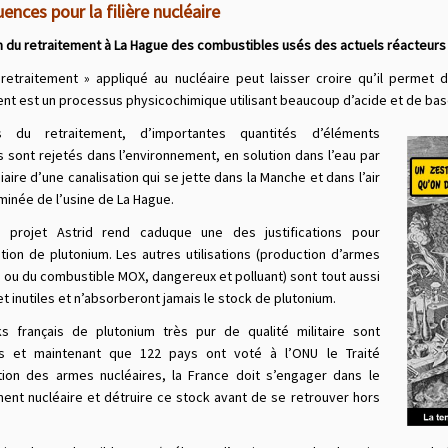
nces pour la filière nucléaire
 du retraitement à La Hague des combustibles usés des actuels réacteurs
retraitement » appliqué au nucléaire peut laisser croire qu’il permet de
nt est un processus physicochimique utilisant beaucoup d’acide et de base
 du retraitement, d’importantes quantités d’éléments
s sont rejetés dans l’environnement, en solution dans l’eau par
iaire d’une canalisation qui se jette dans la Manche et dans l’air
minée de l’usine de La Hague.
u projet Astrid rend caduque une des justifications pour
ation de plutonium. Les autres utilisations (production d’armes
s ou du combustible MOX, dangereux et polluant) sont tout aussi
t inutiles et n’absorberont jamais le stock de plutonium.
s français de plutonium très pur de qualité militaire sont
ts et maintenant que 122 pays ont voté à l’ONU le Traité
ction des armes nucléaires, la France doit s’engager dans le
nt nucléaire et détruire ce stock avant de se retrouver hors