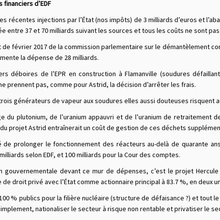
s financiers d’EDF
es récentes injections par l’État (nos impôts) de 3 milliards d’euros et l’ab
e entre 37 et 70 milliards suivant les sources et tous les coûts ne sont pa
t de février 2017 de la commission parlementaire sur le démantèlement co
mente la dépense de 28 milliards.
ers déboires de l’EPR en construction à Flamanville (soudures défaillan
ne prennent pas, comme pour Astrid, la décision d’arrêter les frais.
trois générateurs de vapeur aux soudures elles aussi douteuses risquent aus
e du plutonium, de l’uranium appauvri et de l’uranium de retraitement d
 du projet Astrid entraînerait un coût de gestion de ces déchets supplémen
é de prolonger le fonctionnement des réacteurs au-delà de quarante ans
milliards selon EDF, et 100 milliards pour la Cour des comptes.
on gouvernementale devant ce mur de dépenses, c’est le projet Hercule q
 de droit privé avec l’État comme actionnaire principal à 83.7 %, en deux un
100 % publics pour la filière nucléaire (structure de défaisance ?) et tout l
simplement, nationaliser le secteur à risque non rentable et privatiser le s