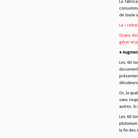
La fabric
consommer
de toute 
Le « retra
Orano doi
gérer et p
● Augment
Les 60 to
documents
présenter
décideurs 
Or, la qua
sans risq
autres. Si
Les 60 ton
plutonium 
la fin des