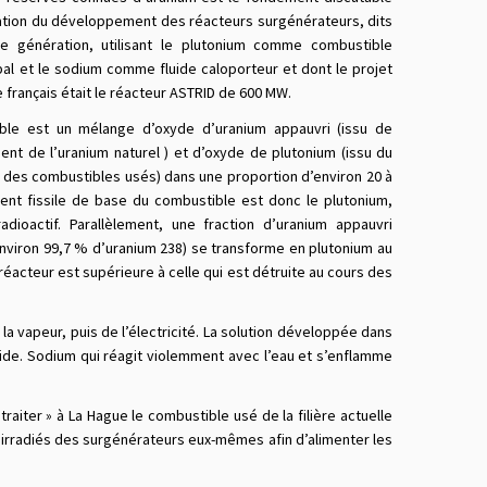
ication du développement des réacteurs surgénérateurs, dits
e génération, utilisant le plutonium comme combustible
cipal et le sodium comme fluide caloporteur et dont le projet
 français était le réacteur ASTRID de 600 MW.
ble est un mélange d’oxyde d’uranium appauvri (issu de
ment de l’uranium naturel ) et d’oxyde de plutonium (issu du
 des combustibles usés) dans une proportion d’environ 20 à
ent fissile de base du combustible est donc le plutonium,
adioactif. Parallèlement, une fraction d’uranium appauvri
nviron 99,7 % d’uranium 238) se transforme en plutonium au
réacteur est supérieure à celle qui est détruite au cours des
la vapeur, puis de l’électricité. La solution développée dans
uide. Sodium qui réagit violemment avec l’eau et s’enflamme
traiter » à La Hague le combustible usé de la filière actuelle
les irradiés des surgénérateurs eux-mêmes afin d’alimenter les