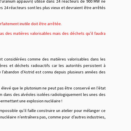
’uranium appauvri) utilisé dans 24 réacteurs de 900 MW ne
 24 réacteurs sont les plus vieux et devraient être arrêtés
faitement inutile doit être arrêtée.
pas des matières valorisables mais des déchets qu’il faudra
ont considérées comme des matières valorisables dans les
res et déchets radioactifs car les autorités persistent à
ue l’abandon d’Astrid est connu depuis plusieurs années des
s élevé que le plutonium ne peut pas être conservé en l’état
um dans des alvéoles isolées radiologiquement les unes des
permettant une explosion nucléaire !
mpossible qu’il faille construire un atelier pour mélanger ce
e nucléaire n’entraînera pas, comme pour d’autres industries,