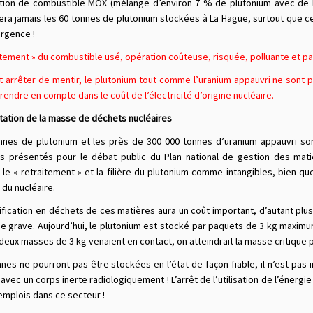
ation de combustible MOX (mélange d’environ 7 % de plutonium avec de l
a jamais les 60 tonnes de plutonium stockées à La Hague, surtout que ces
urgence !
itement » du combustible usé, opération coûteuse, risquée, polluante et par
t arrêter de mentir, le plutonium tout comme l’uranium appauvri ne sont 
rendre en compte dans le coût de l’électricité d’origine nucléaire.
ation de la masse de déchets nucléaires
nnes de plutonium et les près de 300 000 tonnes d’uranium appauvri s
 présentés pour le débat public du Plan national de gestion des matiè
 le « retraitement » et la filière du plutonium comme intangibles, bien q
du nucléaire.
lification en déchets de ces matières aura un coût important, d’autant plu
ue grave. Aujourd’hui, le plutonium est stocké par paquets de 3 kg maxim
 deux masses de 3 kg venaient en contact, on atteindrait la masse critique 
nes ne pourront pas être stockées en l’état de façon fiable, il n’est pas i
avec un corps inerte radiologiquement ! L’arrêt de l’utilisation de l’énergi
 emplois dans ce secteur !