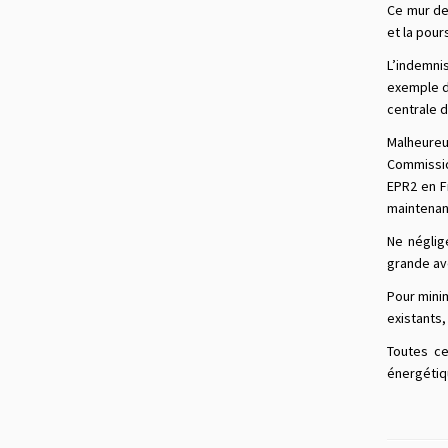
Ce mur de 
et la pour
L’indemni
exemple d
centrale d
Malheureu
Commission
EPR2 en F
maintenant
Ne néglig
grande av
Pour minim
existants,
Toutes ce
énergétiq
Ma