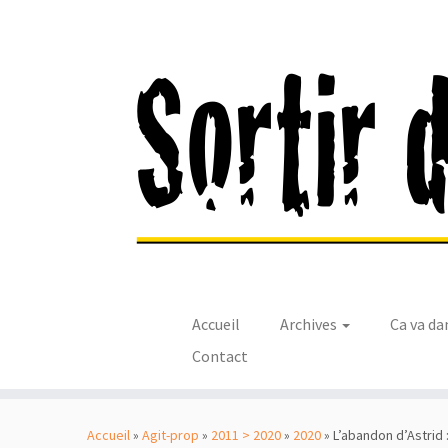
Accueil
Archives
Ca va da
Contact
Passer
au
Accueil
»
Agit-prop
»
2011 > 2020
»
2020
»
L’abandon d’Astrid :