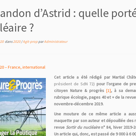
andon d’Astrid : quelle portée
léaire ?
020
dans
2020
/
Agit-prop
par
Administrateur
20 – France, international
Cet article a été rédigé par Martial Châ
président de SdN 72)
pour l’organe de pr
citoyen Nature & progrès
[1]
, à sa deman
rubrique écologie, pages 40 et + de la rev
novembre-décembre 2019.
Une mouture de ce même article a aussi
maquette par son auteur et dépouillée des 
revue
Sortir du nucléaire
n° 84, hiver 2019-2
Un article qui, donc, est passé de 9 000 à 6 0