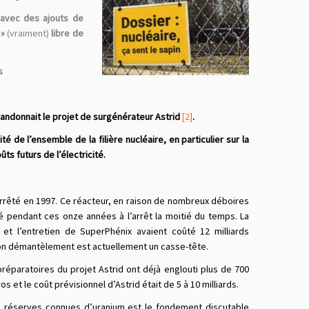
, avec des ajouts de
 »
(vraiment)
libre de
s
bandonnait le projet de surgénérateur Astrid
[2]
.
de l’ensemble de la filière nucléaire, en particulier sur la
ts futurs de l’électricité.
arrêté en 1997. Ce réacteur, en raison de nombreux déboires
é pendant ces onze années à l’arrêt la moitié du temps.
La
 et l’entretien de SuperPhénix avaient coûté 12 milliards
on démantèlement est actuellement un casse-tête.
réparatoires du projet Astrid ont déjà englouti plus de 700
ros et le coût prévisionnel d’Astrid était de 5 à 10 milliards.
s réserves connues d’uranium est le fondement discutable