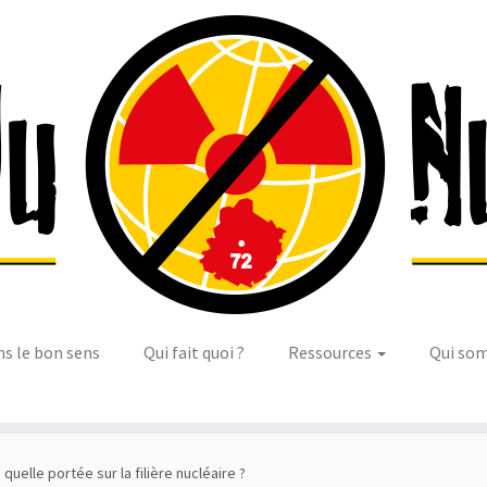
ns le bon sens
Qui fait quoi ?
Ressources
Qui so
 quelle portée sur la filière nucléaire ?