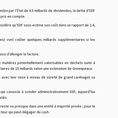
andon par l’État de 4.5 milliards de dividendes, la dette d’EDF
s pris en compte.
nsidère qu’EDF sous-estime son coût dans un rapport de 2.4,
tes) vont coûter quelques milliards supplémentaires si les
si d’allonger la facture.
e matières potentiellement valorisables en déchets suite à
taires de 15 milliards selon une estimation de Greenpeace.
 avec leur mise à niveau de sûreté (le grand carénage) va
ui consiste à scinder administrativement EDF, aujourd’hui
ités.
e reste ou presque dans une entité à majorité privée ; pour le
ecteur qui peut dégager du cash.