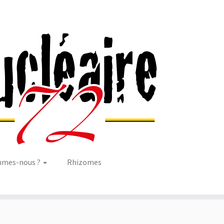
mmes-nous ?
Rhizomes