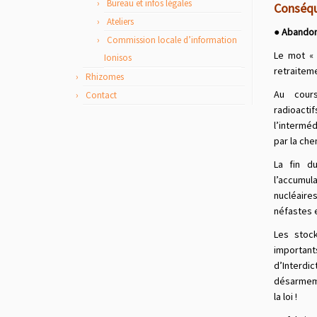
Bureau et infos légales
Conséque
Ateliers
● Abandon
Commission locale d’information
Le mot « 
Ionisos
retraiteme
Rhizomes
Au cours
Contact
radioactif
l’interméd
par la che
La fin d
l’accumul
nucléaire
néfastes e
Les stock
importan
d’Interdi
désarmeme
la loi !