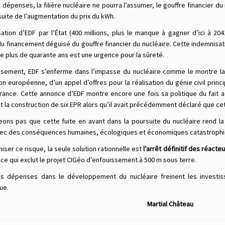
dépenses, la filière nucléaire ne pourra l’assumer, le gouffre financier d
suite de l’augmentation du prix du kWh.
sation d’EDF par l’État (400 millions, plus le manque à gagner d’ici à 2
u financement déguisé du gouffre financier du nucléaire. Cette indemnisat
e plus de quarante ans est une urgence pour la sûreté.
sement, EDF s’enferme dans l’impasse du nucléaire comme le montre la pu
 européenne, d’un appel d’offres pour la réalisation du génie civil princi
rance. Cette annonce d’EDF montre encore une fois sa politique du fait 
 la construction de six EPR alors qu’il avait précédemment déclaré que cet
eons pas que cette fuite en avant dans la poursuite du nucléaire rend la
ec des conséquences humaines, écologiques et économiques catastrophi
iser ce risque, la seule solution rationnelle est
l’arrêt définitif des réacte
 ce qui exclut le projet CIGéo d’enfouissement à 500 m sous terre.
s dépenses dans le développement du nucléaire freinent les investiss
ue.
rtial Château