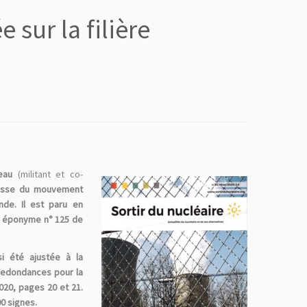
 sur la filière
teau
(militant et co-
esse du mouvement
de. Il est paru en
ue éponyme n° 125 de
 été ajustée à la
redondances pour la
020, pages 20 et 21.
00 signes.