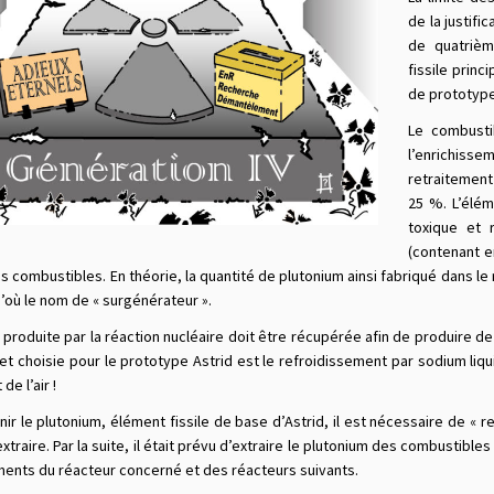
de la justif
de quatrièm
fissile prin
de prototype
Le combusti
l’enrichisse
retraitement
25 %. L’élém
toxique et r
(contenant e
s combustibles. En théorie, la quantité de plutonium ainsi fabriqué dans le 
d’où le nom de « surgénérateur ».
 produite par la réaction nucléaire doit être récupérée afin de produire de 
et choisie pour le prototype Astrid est le refroidissement par sodium liq
de l’air !
ir le plutonium, élément fissile de base d’Astrid, il est nécessaire de « re
extraire. Par la suite, il était prévu d’extraire le plutonium des combustib
ents du réacteur concerné et des réacteurs suivants.