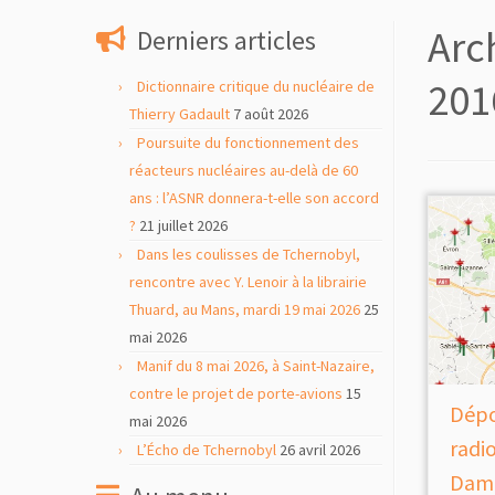
contenu
Arc
Derniers articles
201
Dictionnaire critique du nucléaire de
Thierry Gadault
7 août 2026
Poursuite du fonctionnement des
réacteurs nucléaires au-delà de 60
ans : l’ASNR donnera-t-elle son accord
?
21 juillet 2026
Dans les coulisses de Tchernobyl,
rencontre avec Y. Lenoir à la librairie
Thuard, au Mans, mardi 19 mai 2026
25
mai 2026
Manif du 8 mai 2026, à Saint-Nazaire,
contre le projet de porte-avions
15
Dépo
mai 2026
radio
L’Écho de Tchernobyl
26 avril 2026
Dame