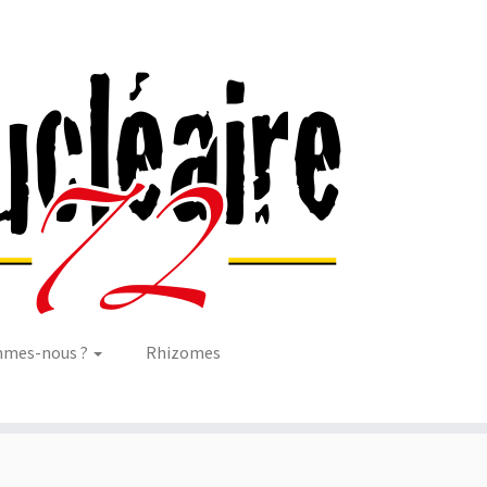
mmes-nous ?
Rhizomes