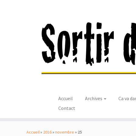
Accueil
Archives
Ca va da
Contact
Passer
au
Accueil
»
2016
»
novembre
»
25