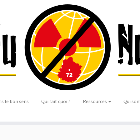
ns le bon sens
Qui fait quoi ?
Ressources
Qui so