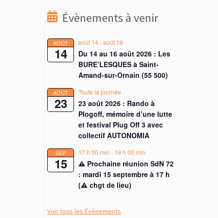
Évènements à venir
août 14
-
août 16
AOÛT
14
Du 14 au 16 août 2026 : Les
BURE’LESQUES à Saint-
Amand-sur-Ornain (55 500)
Toute la journée
AOÛT
23
23 août 2026 : Rando à
Plogoff, mémoire d’une lutte
et festival Plug Off 3 avec
collectif AUTONOMIA
17 h 00 min
-
19 h 00 min
SEP
15
⚠︎ Prochaine réunion SdN 72
: mardi 15 septembre à 17 h
(⚠︎ chgt de lieu)
Voir tous les Évènements