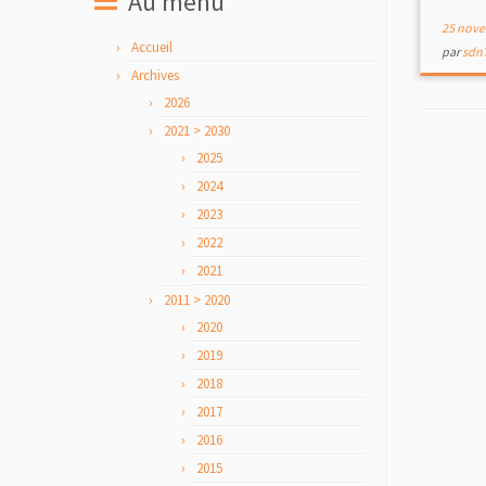
Au menu
25 nove
Accueil
par
sdn
Archives
2026
2021 > 2030
2025
2024
2023
2022
2021
2011 > 2020
2020
2019
2018
2017
2016
2015