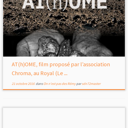
AT(h)OME, film proposé par l’association
Chroma, au Royal (Le ...
21 octobre 2016
dans
On n'est pas des Rémy
par
sdn72master