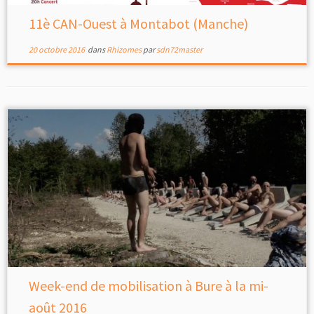
11è CAN-Ouest à Montabot (Manche)
20 octobre 2016
dans
Rhizomes
par
sdn72master
Week-end de mobilisation à Bure à la mi-
août 2016