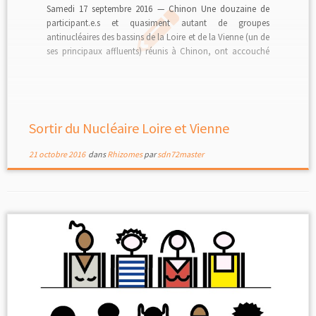
Samedi 17 septembre 2016 — Chinon Une douzaine de
participant.e.s et quasiment autant de groupes
antinucléaires des bassins de la Loire et de la Vienne (un de
ses principaux affluents) réunis à Chinon, ont accouché
d’une nouvelle structuration régionale. L’ensemble
recouvre 5 sites nucléaires d’importance, soit, 14 réacteurs
PWR en fonction (11 auront […]
Sortir du Nucléaire Loire et Vienne
21 octobre 2016
dans
Rhizomes
par
sdn72master