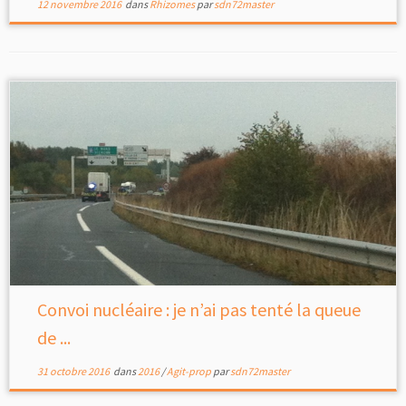
12 novembre 2016
dans
Rhizomes
par
sdn72master
Convoi nucléaire : je n’ai pas tenté la queue
de ...
31 octobre 2016
dans
2016
/
Agit-prop
par
sdn72master