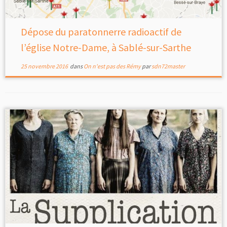
Dépose du paratonnerre radioactif de
l’église Notre-Dame, à Sablé-sur-Sarthe
25 novembre 2016
dans
On n'est pas des Rémy
par
sdn72master