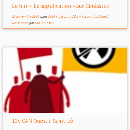
Le film « La supplication » aux Cinéastes
23 novembre 2016
dans
2016
/
Agit-prop
/
On n'est pas des Rémy
/
Ressources
par
sdn72master
13e CAN Ouest à Saint-Lô