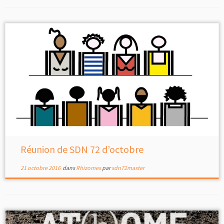
Réunion de SDN 72 d’octobre
21 octobre 2016
dans
Rhizomes
par
sdn72master