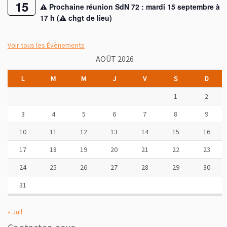
15
⚠︎ Prochaine réunion SdN 72 : mardi 15 septembre à
17 h (⚠︎ chgt de lieu)
Voir tous les Évènements
AOÛT 2026
L
M
M
J
V
S
D
1
2
3
4
5
6
7
8
9
10
11
12
13
14
15
16
17
18
19
20
21
22
23
24
25
26
27
28
29
30
31
« Juil