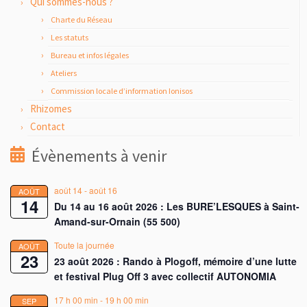
Qui sommes-nous ?
Charte du Réseau
Les statuts
Bureau et infos légales
Ateliers
Commission locale d’information Ionisos
Rhizomes
Contact
Évènements à venir
août 14
-
août 16
AOÛT
14
Du 14 au 16 août 2026 : Les BURE’LESQUES à Saint-
Amand-sur-Ornain (55 500)
Toute la journée
AOÛT
23
23 août 2026 : Rando à Plogoff, mémoire d’une lutte
et festival Plug Off 3 avec collectif AUTONOMIA
17 h 00 min
-
19 h 00 min
SEP