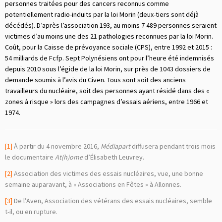
personnes traitées pour des cancers reconnus comme
potentiellement radio-induits par la loi Morin (deux-tiers sont déjà
décédés). D’après l’association 193, au moins 7 489 personnes seraient
victimes d’au moins une des 21 pathologies reconnues par la loi Morin.
Coût, pour la Caisse de prévoyance sociale (CPS), entre 1992 et 2015 :
54 milliards de Fcfp. Sept Polynésiens ont pour l’heure été indemnisés
depuis 2010 sous l’égide de la loi Morin, sur près de 1043 dossiers de
demande soumis à l’avis du Civen. Tous sont soit des anciens
travailleurs du nucléaire, soit des personnes ayant résidé dans des «
zones à risque » lors des campagnes d’essais aériens, entre 1966 et
1974.
[1]
À partir du 4 novembre 2016,
Médiapart
diffusera pendant trois mois
le documentaire
At(h)ome
d’Élisabeth Leuvrey.
[2]
Association des victimes des essais nucléaires, vue, une bonne
semaine auparavant, à « Associations en Fêtes » à Allonnes.
[3]
De l’Aven, Association des vétérans des essais nucléaires, semble
t-il, ou en rupture.