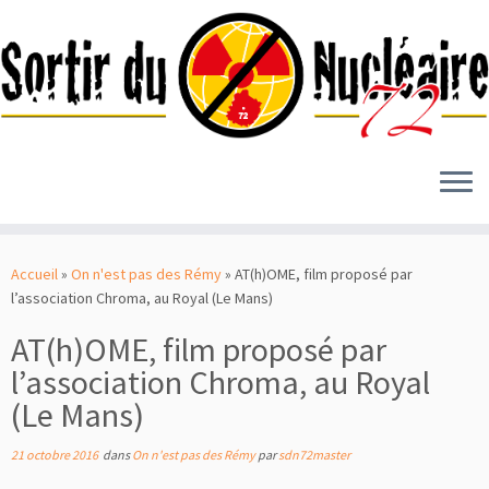
Passer
au
Accueil
»
On n'est pas des Rémy
»
AT(h)OME, film proposé par
contenu
l’association Chroma, au Royal (Le Mans)
AT(h)OME, film proposé par
l’association Chroma, au Royal
(Le Mans)
21 octobre 2016
dans
On n'est pas des Rémy
par
sdn72master