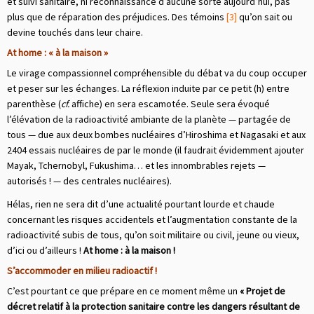
et suivi sanitaire, ni reconnaissance d’aucune sorte aujourd’hui, pas
plus que de réparation des préjudices. Des témoins
[3]
qu’on sait ou
devine touchés dans leur chaire.
At home : « à la maison »
Le virage compassionnel compréhensible du débat va du coup occuper
et peser sur les échanges. La réflexion induite par ce petit (h) entre
parenthèse (
cf.
affiche) en sera escamotée. Seule sera évoqué
l’élévation de la radioactivité ambiante de la planète — partagée de
tous — due aux deux bombes nucléaires d’Hiroshima et Nagasaki et aux
2404 essais nucléaires de par le monde (il faudrait évidemment ajouter
Mayak, Tchernobyl, Fukushima… et les innombrables rejets —
autorisés ! ­— des centrales nucléaires).
Hélas, rien ne sera dit d’une actualité pourtant lourde et chaude
concernant les risques accidentels et l’augmentation constante de la
radioactivité subis de tous, qu’on soit militaire ou civil, jeune ou vieux,
d’ici ou d’ailleurs !
At home : à la maison !
S’accommoder en milieu radioactif !
C’est pourtant ce que prépare en ce moment même un
« Projet de
décret relatif à la protection sanitaire contre les dangers résultant de