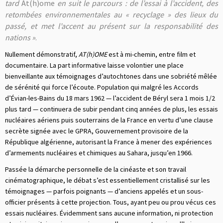
tard
At(h)ome
en suit le parcours : de l’essai à l’accident, des
retombées environnementales au « recyclage » des lieux du
passé, et met l’accent au présent sur la responsabilité des
nations »
.
Nullement démonstratif,
AT(h)OME
est à mi-chemin, entre film et
documentaire. La part informative laisse volontier une place
bienveillante aux témoignages d’autochtones dans une sobriété mêlée
de sérénité qui force l’écoute. Population qui malgré les Accords
d’Évian-les-Bains du 18 mars 1962 — l’accident de Béryl sera 1 mois 1/2
plus tard — continuera de subir pendant cinq années de plus, les essais
nucléaires aériens puis souterrains de la France en vertu d’une clause
secrète signée avec le GPRA, Gouvernement provisoire de la
République algérienne, autorisant la France à mener des expériences
d’armements nucléaires et chimiques au Sahara, jusqu’en 1966.
Passée la démarche personnelle de la cinéaste et son travail
cinématographique, le débat s’est essentiellement cristallisé sur les
témoignages — parfois poignants — d’anciens appelés et un sous-
officier présents à cette projection. Tous, ayant peu ou prou vécus ces
essais nucléaires. Évidemment sans aucune information, ni protection