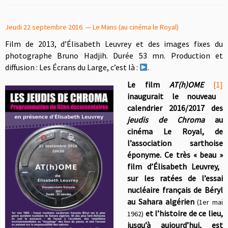
Jeudi 22 septembre 2016 — Le Mans (au cinéma le Royal)
Film de 2013, d’Élisabeth Leuvrey et des images fixes du
photographe Bruno Hadjih. Durée 53 mn. Production et
diffusion : Les Écrans du Large, c’est là :
.
Le film
AT(h)OME
[1]
inaugurait le nouveau
calendrier 2016/2017 des
jeudis de Chroma
au
cinéma Le Royal, de
l’association sarthoise
éponyme. Ce très
«
beau
»
film d’Élisabeth Leuvrey,
sur les ratées de l’essai
nucléaire français de Béryl
au Sahara algérien
(1er mai
et l’histoire de ce lieu,
1962)
jusqu’à aujourd’hui, est