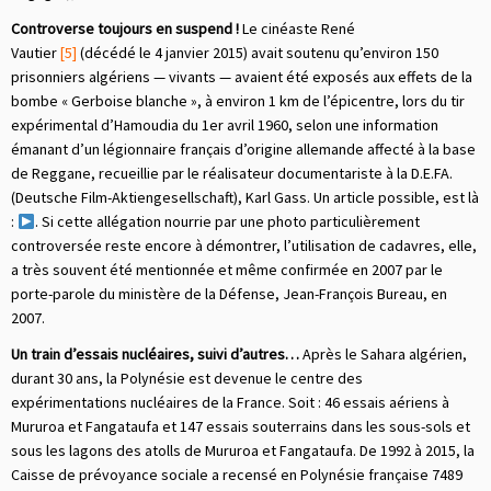
Controverse toujours en suspend !
Le cinéaste René
Vautier
[5]
(décédé le 4 janvier 2015) avait soutenu qu’environ 150
prisonniers algériens — vivants — avaient été exposés aux effets de la
bombe « Gerboise blanche », à environ 1 km de l’épicentre, lors du tir
expérimental d’Hamoudia du 1er avril 1960, selon une information
émanant d’un légionnaire français d’origine allemande affecté à la base
de Reggane, recueillie par le réalisateur documentariste à la D.E.FA.
(Deutsche Film-Aktiengesellschaft), Karl Gass. Un article possible, est là
:
.
Si cette allégation nourrie par une photo particulièrement
controversée reste encore à démontrer,
l’utilisation de cadavres, elle,
a très souvent été mentionnée et même confirmée en 2007 par le
porte-parole du ministère de la Défense, Je
an
-François Bureau, en
2007.
Un train d’essais nucléaires, suivi d’autres…
Après le Sahara algérien,
durant 30 ans, la Polynésie est devenue le centre des
expérimentations nucléaires de la France. Soit : 46 essais aériens à
Mururoa et Fangataufa et 147 essais souterrains dans les sous-sols et
sous les lagons des atolls de Mururoa et Fangataufa. De 1992 à 2015, la
Caisse de prévoyance sociale a recensé en Polynésie française 7489