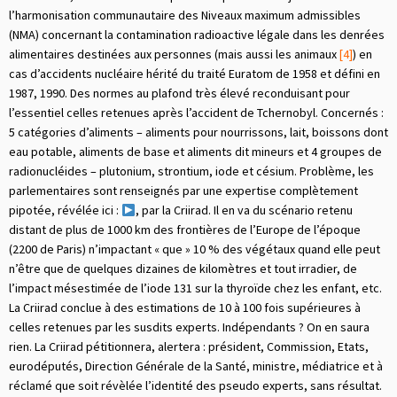
l’harmonisation communautaire des Niveaux maximum admissibles
(NMA) concernant la contamination radioactive légale dans les denrées
alimentaires destinées aux personnes (mais aussi les animaux
[4]
) en
cas d’accidents nucléaire hérité du traité Euratom de 1958 et défini en
1987, 1990. Des normes au plafond très élevé reconduisant pour
l’essentiel celles retenues après l’accident de Tchernobyl. Concernés :
5 catégories d’aliments – aliments pour nourrissons, lait, boissons dont
eau potable, aliments de base et aliments dit mineurs et 4 groupes de
radionucléides – plutonium, strontium, iode et césium. Problème, les
parlementaires sont renseignés par une expertise complètement
pipotée, révélée ici :
, par la Criirad. Il en va du scénario retenu
distant de plus de 1000 km des frontières de l’Europe de l’époque
(2200 de Paris) n’impactant « que » 10 % des végétaux quand elle peut
n’être que de quelques dizaines de kilomètres et tout irradier, de
l’impact mésestimée de l’iode 131 sur la thyroïde chez les enfant, etc.
La Criirad conclue à des estimations de 10 à 100 fois supérieures à
celles retenues par les susdits experts. Indépendants ? On en saura
rien. La Criirad pétitionnera, alertera : président, Commission, Etats,
eurodéputés, Direction Générale de la Santé, ministre, médiatrice et à
réclamé que soit révèlée l’identité des pseudo experts, sans résultat.