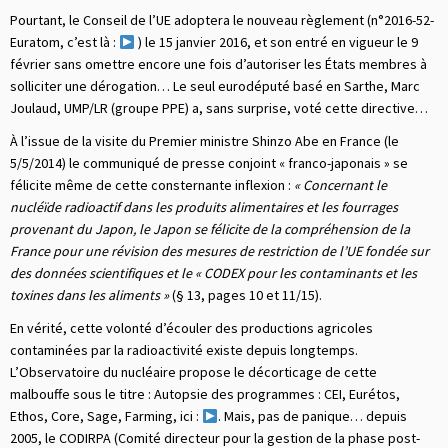
Pourtant, le Conseil de l’UE adoptera le nouveau règlement (n°2016-52-
Euratom, c’est là :
) le 15 janvier 2016, et son entré en vigueur le 9
février sans omettre encore une fois d’autoriser les États membres à
solliciter une dérogation… Le seul eurodéputé basé en Sarthe, Marc
Joulaud, UMP/LR (groupe PPE) a, sans surprise, voté cette directive…
À l’issue de la visite du Premier ministre Shinzo Abe en France (le
5/5/2014) le communiqué de presse conjoint « franco-japonais » se
félicite même de cette consternante inflexion :
« Concernant le
nucléïde radioactif dans les produits alimentaires et les fourrages
provenant du Japon, le Japon se félicite de la compréhension de la
France pour une révision des mesures de restriction de l’UE fondée sur
des données scientifiques et le « CODEX pour les contaminants et les
toxines dans les aliments »
(§ 13, pages 10 et 11/15).
En vérité, cette volonté d’écouler des productions agricoles
contaminées par la radioactivité existe depuis longtemps.
L’Observatoire du nucléaire propose le décorticage de cette
malbouffe sous le titre : Autopsie des programmes : CEI, Eurétos,
Ethos, Core, Sage, Farming, ici :
. Mais, pas de panique… depuis
2005, le CODIRPA (Comité directeur pour la gestion de la phase post-