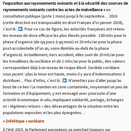
l’exposition aux rayonnements ionisants et à la sécurité des sources de
rayonnements ionisants contre les actes de malveillance »
en
consultation publique (juste 1 mois) jusqu’à fin septembre… 2016
(cette directive est transposable en droit Français d’ici janvier 2018),
c’est là :
. Pour ce cas de figure, les autorités françaises ont retenu
les niveaux de dose efficace les plus élevés possible : 100 mSv pour la
phase d’urgence (de qq jours à qq mois) et 20 mSv/an pour la phase
post-accidentelle (d’un an, voire illimitée au-delà de la phase
d’urgence). Actuellement, hors accident, elles sont de 20 mS/an pour
les travailleurs du nucléaire et de 1 mSv/an pour le public, des valeurs
correspondant déjà à un niveau de risque élevé. Sordide corollaire
sous jacent : plus la toise est haute, moins il y aura d’indemnisations à
distribuer… Plus d’infos, c’est là :
. N’omettez pas d’aller jusqu’au
bout de ce lien ! Le maintien en zone contaminée, moyennant un peu de
formation et d’équipement, y est envisagé avec poursuite d’une
activité économique
in-situ
, impliquant solidarité, partage, échanges
et « légitimes retours » des désavantages de la situation entre les
populations exposées et les plus épargnées…
« Diététique » nucléaire
À l’été 2015, le Parlement européens se penchait toujours sur