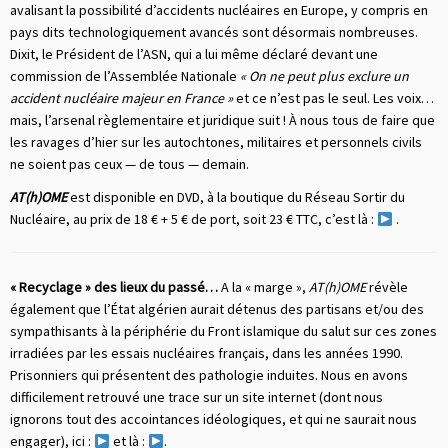
avalisant la possibilité d’accidents nucléaires en Europe, y compris en
pays dits technologiquement avancés sont désormais nombreuses.
Dixit, le Président de l’ASN, qui a lui même déclaré devant une
commission de l’Assemblée Nationale
« On ne peut plus exclure un
accident nucléaire majeur en France »
et ce n’est pas le seul. Les voix…
mais, l’arsenal règlementaire et juridique suit ! À nous tous de faire que
les ravages d’hier sur les autochtones, militaires et personnels civils
ne soient pas ceux — de tous — demain.
AT(h)OME
est disponible en DVD, à la boutique du Réseau Sortir du
Nucléaire, au prix de 18 € + 5 € de port, soit 23 € TTC, c’est là :
.
« Recyclage » des lieux du passé…
A la « marge »,
AT(h)OME
révèle
également que l’État algérien aurait détenus des partisans et/ou des
sympathisants à la périphérie du Front islamique du salut sur ces zones
irradiées par les essais nucléaires français, dans les années 1990.
Prisonniers qui présentent des pathologie induites. Nous en avons
difficilement retrouvé une trace sur un site internet (dont nous
ignorons tout des accointances idéologiques, et qui ne saurait nous
engager), ici :
et là :
.