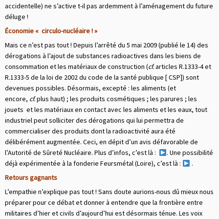
accidentelle) ne s’active t-il pas ardemment à l’aménagement du future
déluge !
Économie « circulo-nucléaire ! »
Mais ce n’est pas tout ! Depuis l’arrêté du 5 mai 2009 (publié le 14) des
dérogations à l’ajout de substances radioactives dans les biens de
consommation et les matériaux de construction (
cf.
articles R.1333-4 et
R.1333-5 de la loi de 2002 du code de la santé publique [ CSP]) sont
devenues possibles. Désormais, excepté : les aliments (et
encore,
cf.
plus haut) ; les produits cosmétiques ; les parures ; les
jouets et les matériaux en contact avec les aliments et les eaux, tout
industriel peut solliciter des dérogations qui lui permettra de
commercialiser des produits dont la radioactivité aura été
délibérément augmentée. Ceci, en dépit d’un avis défavorable de
l’Autorité de Sûreté Nucléaire. Plus d’infos, c’est là :
. Une possibilité
déjà expérimentée à la fonderie Feursmétal (Loire), c’est là :
.
Retours gagnants
L’empathie n’explique pas tout ! Sans doute aurions-nous dû mieux nous
préparer pour ce débat et donner à entendre que la frontière entre
militaires d’hier et civils d’aujourd’hui est désormais ténue. Les voix