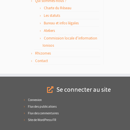
Qui sommes-nous ?
Charte du Réseau
Les statuts
Bureau et infos légales
Ateliers
Commission locale d’information
Ionisos
Rhizomes
Contact
Se connecter au site
Connexion
Flux des publications
Flux des commentaires
Site de WordPress-FR