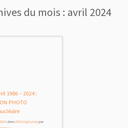
hives du mois :
avril 2024
ril 1986 – 2024 :
ION PHOTO
nucléaire
 2024
dans
2024
/
Agit-prop
par
trateur