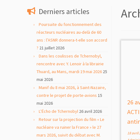
contenu
Arc
Derniers articles
Poursuite du fonctionnement des
réacteurs nucléaires au-delà de 60
ans : l’ASNR donnera-t-elle son accord
?
21 juillet 2026
Dans les coulisses de Tchernobyl,
rencontre avec Y. Lenoir à la librairie
Thuard, au Mans, mardi 19 mai 2026
25
mai 2026
Manif du 8 mai 2026, à Saint-Nazaire,
contre le projet de porte-avions
15
26 av
mai 2026
ACT
L’Écho de Tchernobyl
26 avril 2026
Retour sur la projection du film « Le
anti
nucléaire va ruiner la France » le 27
18 avril
mars 2026, suivit du débat avec M.
Adminis