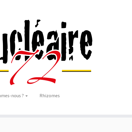
mmes-nous ?
Rhizomes