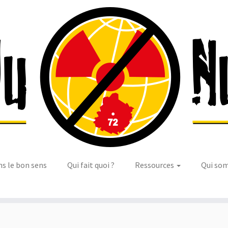
ns le bon sens
Qui fait quoi ?
Ressources
Qui so