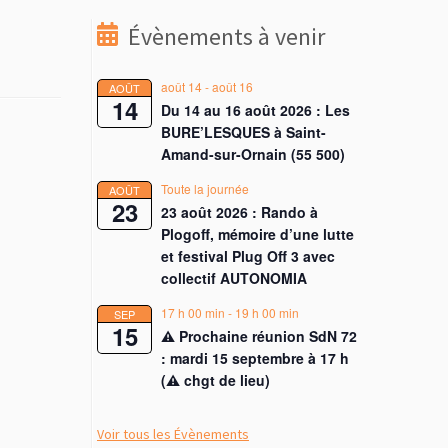
Évènements à venir
août 14
-
août 16
AOÛT
14
Du 14 au 16 août 2026 : Les
BURE’LESQUES à Saint-
Amand-sur-Ornain (55 500)
Toute la journée
AOÛT
23
23 août 2026 : Rando à
Plogoff, mémoire d’une lutte
et festival Plug Off 3 avec
collectif AUTONOMIA
17 h 00 min
-
19 h 00 min
SEP
15
⚠︎ Prochaine réunion SdN 72
: mardi 15 septembre à 17 h
(⚠︎ chgt de lieu)
Voir tous les Évènements