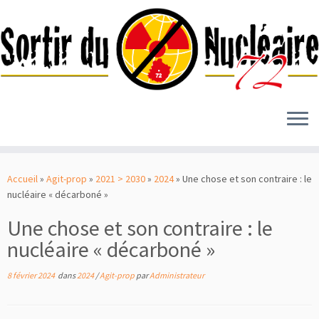
Passer
au
Accueil
»
Agit-prop
»
2021 > 2030
»
2024
»
Une chose et son contraire : le
contenu
nucléaire « décarboné »
Une chose et son contraire : le
nucléaire « décarboné »
8 février 2024
dans
2024
/
Agit-prop
par
Administrateur