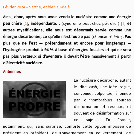
Février 2024 – Sarthe, et bien au-delà
Ainsi, donc, après nous avoir vendu le nucléaire comme une énergie
peu chère
[1]
, indépendante…
(syndrome post-choc pétrolier)
[2]
et
autres mystifications, elle nous est désormais servie comme une
énergie décarbonée, ce qu’elle n’est foutre pas
(
cf.
encadré
infra
)
. Pas
plus que ne l’est — prétendument et encore pour longtemps —
l’hydrogène produit à 94 % à base d’énergies fossiles et qui ne sera
pas plus vertueux si d’aventure il devait l’être massivement à partir
d’électricité nucléaire.
Antiennes
Le nucléaire décarboné, autant
le dire
cash
, une idée reçue,
convenue, colportée, ânonnée
par d’innombrables sources
d’information et réseaux, et
souvent de désinformation sur
ce sujet… En France,
notamment, qui, sans surprise, conforte cette option imposée de
président en président, de gouvernement en gouvernement, de