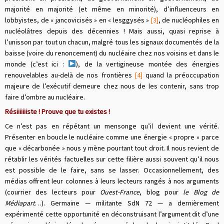
majorité en majorité (et même en minorité), d’influenceurs en
lobbyistes, de « jancovicisés » en « lesggysés »
[3]
, de nucléophiles en
nucléolâtres depuis des décennies ! Mais aussi, quasi reprise à
l’unisson par tout un chacun, malgré tous les signaux documentés de la
baisse (voire du renoncement) du nucléaire chez nos voisins et dans le
monde (c’est ici :
), de la vertigineuse montée des énergies
renouvelables au-delà de nos frontières
[4]
quand la préoccupation
majeure de l’exécutif demeure chez nous de les contenir, sans trop
faire d’ombre au nucléaire.
Résiiiiiiiste ! Prouve que tu existes !
Ce n’est pas en répétant un mensonge qu’il devient une vérité.
Présenter en boucle le nucléaire comme une énergie « propre » parce
que « décarbonée » nous y mène pourtant tout droit. Il nous revient de
rétablir les vérités factuelles sur cette filière aussi souvent qu’il nous
est possible de le faire, sans se lasser. Occasionnellement, des
médias offrent leur colonnes à leurs lecteurs rangés à nos arguments
(courrier des lecteurs pour
Ouest-France
, blog pour
le Blog de
Médiapart
…). Germaine — militante SdN 72 — a dernièrement
expérimenté cette opportunité en déconstruisant l’argument dit d’une