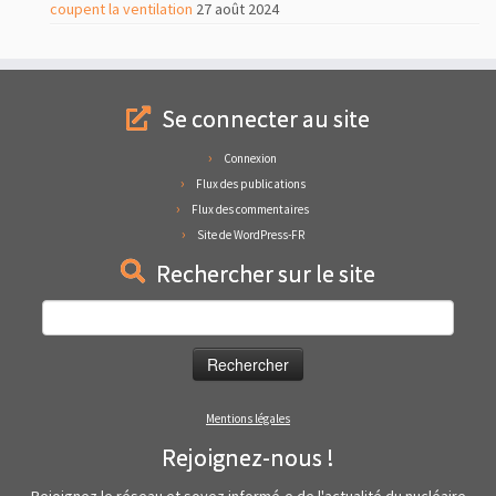
coupent la ventilation
27 août 2024
Se connecter au site
Connexion
Flux des publications
Flux des commentaires
Site de WordPress-FR
Rechercher sur le site
Rechercher :
Mentions légales
Rejoignez-nous !
Rejoignez le réseau et soyez informé-e de l'actualité du nucléaire