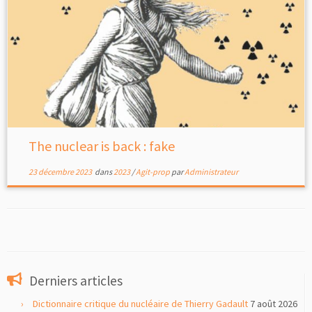
The nuclear is back : fake
23 décembre 2023
dans
2023
/
Agit-prop
par
Administrateur
Derniers articles
Dictionnaire critique du nucléaire de Thierry Gadault
7 août 2026