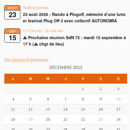
Toute la journée
AOÛT
23
23 août 2026 : Rando à Plogoff, mémoire d’une lutte
et festival Plug Off 3 avec collectif AUTONOMIA
17 h 00 min
-
19 h 00 min
SEP
15
⚠︎ Prochaine réunion SdN 72 : mardi 15 septembre à
17 h (⚠︎ chgt de lieu)
Voir tous les Évènements
DÉCEMBRE 2023
L
M
M
J
V
S
D
1
2
3
4
5
6
7
8
9
10
11
12
13
14
15
16
17
18
19
20
21
22
23
24
25
26
27
28
29
30
31