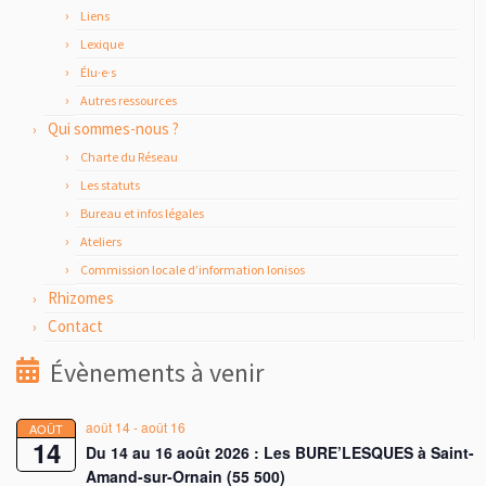
Liens
Lexique
Élu·e·s
Autres ressources
Qui sommes-nous ?
Charte du Réseau
Les statuts
Bureau et infos légales
Ateliers
Commission locale d’information Ionisos
Rhizomes
Contact
Évènements à venir
août 14
-
août 16
AOÛT
14
Du 14 au 16 août 2026 : Les BURE’LESQUES à Saint-
Amand-sur-Ornain (55 500)