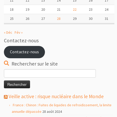
11
12
13
14
15
16
17
18
19
20
21
22
23
24
25
26
27
28
29
30
31
« Déc
Fév »
Contactez-nous
Contactez-nous
Rechercher sur le site
Rechercher :
Veille active : risque nucléaire dans le Monde
France : Chinon : Fuites de liquides de refroidissement, la limite
annuelle dépassée
28 août 2024