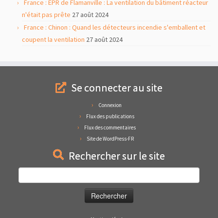
France : EPR de Flamanville : La ventilation du bâtiment réacteur
n'était pas prête
27 août 2024
France : Chinon : Quand les détecteurs incendie s'emballent et
coupent la ventilation
27 août 2024
Se connecter au site
Connexion
Flux des publications
Flux des commentaires
Site de WordPress-FR
Rechercher sur le site
Rechercher :