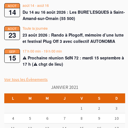
août 14
-
août 16
AOÛT
14
Du 14 au 16 août 2026 : Les BURE’LESQUES à Saint-
Amand-sur-Ornain (55 500)
Toute la journée
AOÛT
23
23 août 2026 : Rando à Plogoff, mémoire d’une lutte
et festival Plug Off 3 avec collectif AUTONOMIA
17 h 00 min
-
19 h 00 min
SEP
15
⚠︎ Prochaine réunion SdN 72 : mardi 15 septembre à
17 h (⚠︎ chgt de lieu)
Voir tous les Évènements
JANVIER 2021
L
M
M
J
V
S
D
1
2
3
4
5
6
7
8
9
10