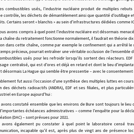
es combustibles usés, l’industrie nucléaire produit de multiples rebut
 contrôle, les déchets de démantèlement ainsi que quantité d’outillage et
ts. Certains seront « blanchis » au sein d’infrastructures dédiées comme I
nous avons compris à quel point l’industrie nucléaire est désormais menacé
la chaîne du retraitement fonctionne normalement, il faudrait en théorie d
ion dans cette chaîne, comme par exemple le confinement qui a arrêté le 
emps précieux, pourrait entraîner une véritable occlusion de l’ensemble de
ombustibles usés pour les refroidir lorsqu’ils sortent des réacteurs. ED
age centralisé, qui est d’ores et déjà en retard et dont le lieu d’implant
est désormais La Hague qui semble être pressentie – avec le consentement r
lement fut aussi l’occasion d’une synthèse des multiples luttes en cours 
n des déchets radioactifs (ANDRA), EDF et ses filiales, et plus particul
ustriel en Europe aujourd’hui :
 avons constaté ensemble que les environs de Bure sont toujours le lieu 
’importantes échéances administratives – comme l’enquête pour la déclara
éation (DAC) – sont prévues pour 2021.
 avons également pu constater à quel point le laboratoire censé travai
unication, incapable qu’il est, après plus de vingt ans de présence lo