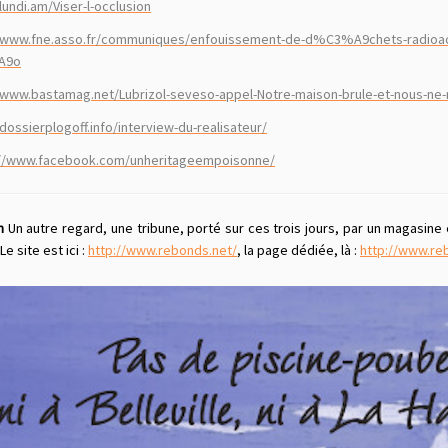
/lundi.am/Viser-l-occlusion
//www.fne.asso.fr/communiques/enfouissement-de-d%C3%A9chets-radioac
A9o
/www.bastamag.net/Lubrizol-seveso-appel-Notre-maison-brule-et-nous-ne-r
/dossierplogoff.info/interview-du-realisateur/
://www.facebook.com/unheritageempoisonne/
m
Un autre regard, une tribune, porté sur ces trois jours, par un magasine e
Le site est ici :
http://www.rebonds.net/
, la page dédiée, là :
http://www.re