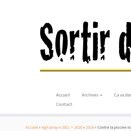
Accueil
Archives
Ca va da
Contact
Passer
au
Accueil
»
Agit-prop
»
2011 > 2020
»
2020
»
Contre la piscine nuc