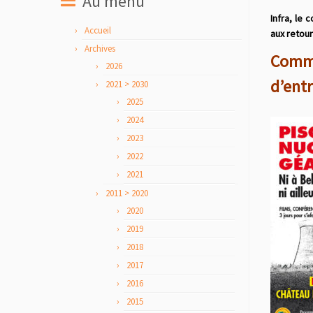
Au menu
Infra, le
Accueil
aux retou
Archives
Commu
2026
d’ent
2021 > 2030
2025
2024
2023
2022
2021
2011 > 2020
2020
2019
2018
2017
2016
2015