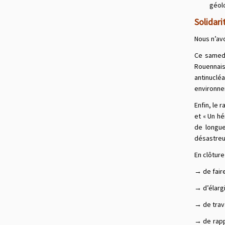
géol
Solidar
Nous n’avo
Ce samedi
Rouennais
antinuclé
environne
Enfin, le 
et « Un h
de longue
désastreux
En clôtur
→ de faire
→ d’élargi
→ de trava
→ de rappe