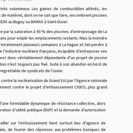
s très volumineux. Les gaines de combustibles abîmés, les
 de matériel, dont on ne sait que faire, encombrent piscines
CEDA au Bugey ou BAMAS à Saint-Dizier.
e par la saturation à 93 % des piscines d’entreposage de La
ix ans pour emplir les emplacements restants. Mais la moindre
retraitement plusieurs semaines à La Hague et fait perdre à
 l’industrie nucléaire française, incapable d’entreposer ses
F est donc véritablement dépendante d’un projet de piscine
ation n’est toujours pas fixé. Suite à son abandon en bord de
egrettable de syndicats de l’usine.
contre la nucléarisation du Grand Est par l’Agence nationale
ièrement contre le projet d’enfouissement CIGEO, plus grand
d’une formidable dynamique de résistance collective, alors
tion d’utilité publique (DUP) et la demande d’autorisation
ller sur l’enfouissement tient surtout lieu d’agence de
cale, de fournir des réponses aux problèmes basiques de