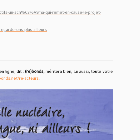
tifs-un-sch%C3%A9ma-qui-remet-en-cause-le-projet-
egarderons-plus-ailleurs
n ligne, dit :
(re)bonds
, méritera bien, lui aussi, toute votre
bonds.net/re-acteurs
.