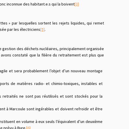
onc inconnue des habitant.e.s qui la boivent
[3]
tes » par lesquelles sortent les rejets liquides, qui remet
ée par les électriciens
[5]
.
t de gestion des déchets nucléaires, principalement organisée
 avons constaté que la filière du retraitement est plus que
fragile et sera probablement l’objet d’un nouveau montage
orts de matières radio- et chimio-toxiques, instables et
retraités ne sont pas réutilisés et sont stockés pour la
nt à Marcoule sont ingérables et doivent refroidir et être
stituent en volume à eux seuls l’équivalent d’un deuxième
e prévu à Bure.
[6]