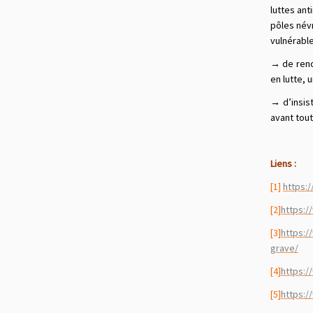
luttes ant
pôles névr
vulnérabl
→ de reno
en lutte, 
→ d’insis
avant tout
L’assemb
Liens :
[1]
https:/
[2]
https:/
[3]
h
ttps:/
grave/
[4]
https:/
[5]
https:/