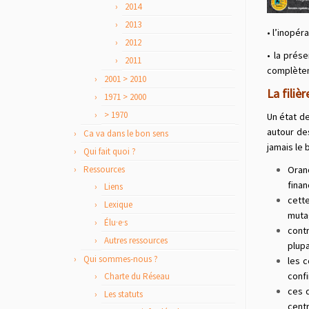
2014
2013
• l’inopér
2012
• la prés
2011
complètem
2001 > 2010
La filièr
1971 > 2000
> 1970
Un état de
autour de
Ca va dans le bon sens
jamais le 
Qui fait quoi ?
Ressources
Oran
finan
Liens
cett
Lexique
muta
Élu·e·s
cont
Autres ressources
plupa
Qui sommes-nous ?
les c
confi
Charte du Réseau
ces 
Les statuts
centr