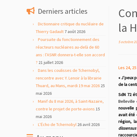
contenu
Cont
Derniers articles
la H
Dictionnaire critique du nucléaire de
Thierry Gadault
7 août 2026
Poursuite du fonctionnement des
5 octobre 2
réacteurs nucléaires au-delà de 60
ans : l’ASNR donnera-t-elle son accord
?
21 juillet 2026
Les 24, 25
Dans les coulisses de Tchernobyl,
« J’peux 
rencontre avec Y. Lenoir à la librairie
de la cent
Thuard, au Mans, mardi 19 mai 2026
25
mai 2026
SdN 72 ét
Manif du 8 mai 2026, à Saint-Nazaire,
Bellevill
nouvelle 
contre le projet de porte-avions
15
avait été
mai 2026
région, l
L’Écho de Tchernobyl
26 avril 2026
dissensus
raccourci