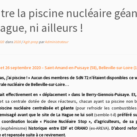
re la piscine nucléaire géante
ague, ni ailleurs !
020
dans
2020
/
Agit-prop
par
Administrateur
 et 26 septembre 2020 – Saint-Amand-en-Puisaye (58), Belleville-sur-Loire (1
pas, j’ai piscine ! » Aucun des membres de SdN 72 n’étaient disponibles ce
rale nucléaire de Belleville-sur-Loire…
ait effectivement en « déplacement » dans le Berry-Giennois-Puisaye. Et,
e et sa centrale dotée de deux réacteurs, chacun ayant sa piscine non 
piscine nucléaire
centralisée
et géante
(pour refroidir les combustible
 envisagé avant que le site de La Hague ne lui soit
(semble-t-il)
préféré sui
a coordination locale « Piscine Nucléaire Stop », d’agriculteurs,
de sa p
(euphémisme)
historique entre EDF et ORANO
(ex-AREVA)
.
D’abord refor
e et repens
ée
suite à ce revirement.