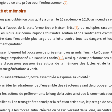
ogie de ce site prévu pour l’enfouissement
[7]
.
ité et mémoire
ns pas oublié non plus qu’il y a un an, le 26 septembre 2019, un incendie ra
, à l’appel de la plateforme Notre Maison Brûle
[8]
, de multiples rassem
.es. Nous leur communiquons tout notre soutien et nos sentiments d’amitié
aire dans l’ensemble plus large de la lutte contre tous les dangers et les
ment quotidien.
rassemblement fut l’occasion de présenter trois grands films : « Le Dossier
éritage empoisonné » d’Isabelle Loodts
[10]
, ainsi que deux performances ar
s discussions passionnées autour de la mémoire des luttes et de la 
 aux générations à venir.
e du rassemblement, notre assemblée a exprimé sa volonté :
 arrêter le retraitement et l’ensemble des réacteurs avant de proposer to
r les actions de prélèvements le long de la Loire ainsi que la communicatio
iller au lien transgénérationnel par la création artistique, le partage de 
ler que les forces antinucléaires du bassin versant de la Loire, au centre 