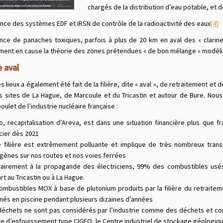
chargés de la distribution d’eau potable, et d
ance des systèmes EDF et IRSN de contrôle de la radioactivité des eaux
[4]
ence de panaches toxiques, parfois à plus de 20 km en aval des « clarinet
ent en cause la théorie des zones prétendues « de bon mélange » modélis
e aval
s lieux a également été fait de la filière, dite « aval », de retraitement e
s sites de La Hague, de Marcoule et du Tricastin et autour de Bure. Nous
boulet de l’industrie nucléaire française :
o, recapitalisation d’Areva, est dans une situation financière plus que 
cier dès 2021
e filière est extrêmement polluante et implique de très nombreux transp
gènes sur nos routes et nos voies ferrées
rairement à la propagande des électriciens, 99% des combustibles usés 
rt au Tricastin ou à La Hague.
ombustibles MOX à base de plutonium produits par la filière du retraiteme
nés en piscine pendant plusieurs dizaines d’années
déchets ne sont pas considérés par l’industrie comme des déchets et con
e d’enfouissement type CIGEO, le Centre industriel de stockage géologiqu