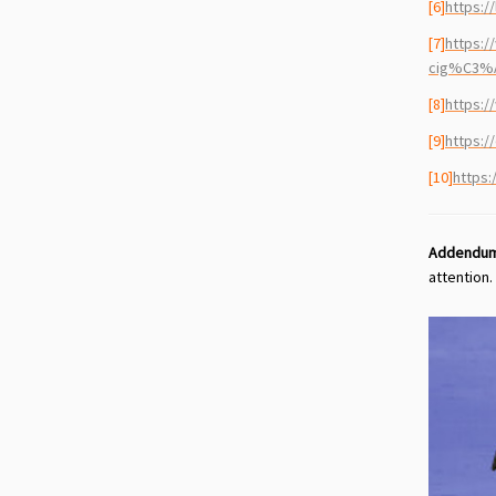
[6]
https:/
[7]
https:
cig%C3%
[8]
h
ttps:/
[9]
https:/
[10]
https
Addendu
attention. 