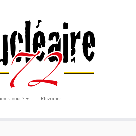
mmes-nous ?
Rhizomes