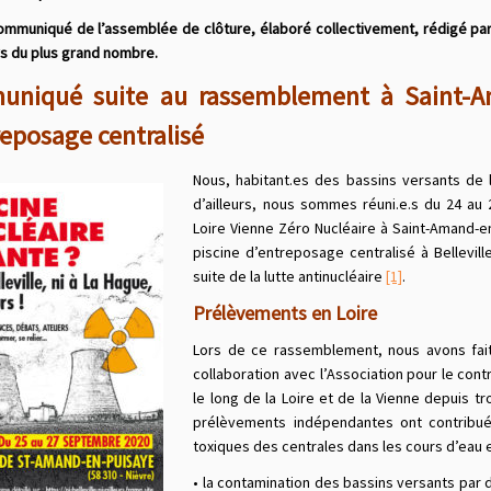
 communiqué
de l’assemblée de clôture, élaboré
collectivement, rédigé par
rs du plus grand nombre.
niqué suite au rassemblement à Saint-Ama
reposage centralisé
Nous, habitant.es des bassins versants de 
d’ailleurs, nous sommes réuni.e.s du 24 au 26
Loire Vienne Zéro Nucléaire à Saint-Amand-en
piscine d’entreposage centralisé à Bellevill
suite de la lutte antinucléaire
[1]
.
Prélèvements en Loire
Lors de ce rassemblement, nous avons fait
collaboration avec l’Association pour le cont
le long de la Loire et de la Vienne depuis 
prélèvements indépendantes ont contribué 
toxiques des centrales dans les cours d’eau e
• la contamination des bassins versants par d