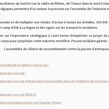
inucléaires du Sud-Est sur la vallée du Rhône, de l’Ouest dans le nord-Coten
algiques permettra d’accentuer la pression sur l’ensemble de l’industrie nuc
e
uveler et de multiplier nos modes d’action à toutes les échelles. Ont été 
un camp d’été à La Hague et des vigies sur les transports nucléaires.
ter sur l’importance stratégique à court terme d’empêcher ce projet de 
 conçu pour perpétuer cette industrie mortifère. Piscine nucléaire géante : ni à
lée de clôture du rassemblement contre la piscine d’entreposag
/ni-belleville-ni-ailleurs.frama.site/
/www.acro.eu.org/
/www.acro.eu.org/tritium-dans-leau-potable-plus-de-6-millions-de-francais
/www.acro.eu.org/8918-2/
/www.sortirdunucleaire.org/Saumur-tritium