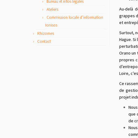
Bureau et infos légales
Au-delà d
Ateliers
grappes de
Commission locale d’information
et entrepô
Ionisos
Surtout, 
Rhizomes
Hague. Si 
Contact
perturbat
Orano un t
propres c
d’entrepos
Loire, c’
Ce rassemb
de gestio
projet ind
Nous
que d
de cr
Nous
comm