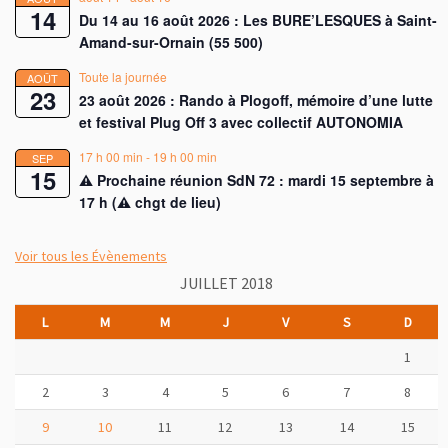
14
Du 14 au 16 août 2026 : Les BURE’LESQUES à Saint-
Amand-sur-Ornain (55 500)
Toute la journée
AOÛT
23
23 août 2026 : Rando à Plogoff, mémoire d’une lutte
et festival Plug Off 3 avec collectif AUTONOMIA
17 h 00 min
-
19 h 00 min
SEP
15
⚠︎ Prochaine réunion SdN 72 : mardi 15 septembre à
17 h (⚠︎ chgt de lieu)
Voir tous les Évènements
JUILLET 2018
L
M
M
J
V
S
D
1
2
3
4
5
6
7
8
9
10
11
12
13
14
15