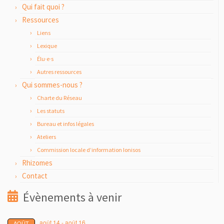
Qui fait quoi ?
Ressources
Liens
Lexique
Élu·e·s
Autres ressources
Qui sommes-nous ?
Charte du Réseau
Les statuts
Bureau et infos légales
Ateliers
Commission locale d’information Ionisos
Rhizomes
Contact
Évènements à venir
août 14
-
août 16
AOÛT