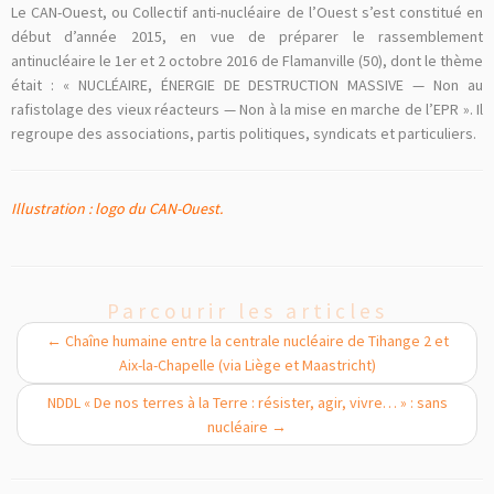
Le CAN-Ouest, ou Collectif anti-nucléaire de l’Ouest s’est constitué en
début d’année 2015, en vue de préparer le rassemblement
antinucléaire le 1er et 2 octobre 2016 de Flamanville (50), dont le thème
était : « NUCLÉAIRE, ÉNERGIE DE DESTRUCTION MASSIVE — Non au
rafistolage des vieux réacteurs ­— Non à la mise en marche de l’EPR ». Il
regroupe des associations, partis politiques, syndicats et particuliers.
Illustration : logo du CAN-Ouest.
Parcourir les articles
←
Chaîne humaine entre la centrale nucléaire de Tihange 2 et
Aix-la-Chapelle (via Liège et Maastricht)
NDDL « De nos terres à la Terre : résister, agir, vivre… » : sans
nucléaire
→