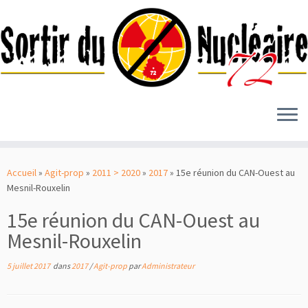
Passer
au
Accueil
»
Agit-prop
»
2011 > 2020
»
2017
»
15e réunion du CAN-Ouest au
contenu
Mesnil-Rouxelin
15e réunion du CAN-Ouest au
Mesnil-Rouxelin
5 juillet 2017
dans
2017
/
Agit-prop
par
Administrateur