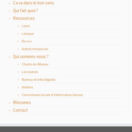
Ca va dans le bon sens
Qui fait quoi ?
Ressources
Liens
Lexique
Élu·e·s
Autres ressources
Qui sommes-nous ?
Charte du Réseau
Les statuts
Bureau et infos légales
Ateliers
Commission locale d’information Ionisos
Rhizomes
Contact