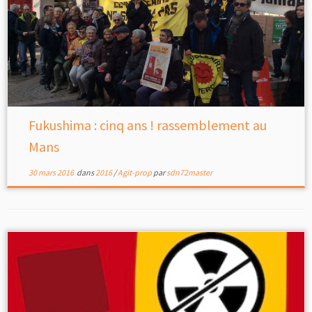
Fukushima : cinq ans ! rassemblement au
Mans
30 mars 2016
dans
2016
/
Agit-prop
par
sdn72master