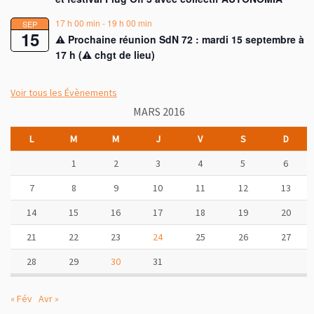
17 h 00 min
-
19 h 00 min
SEP
15
⚠︎ Prochaine réunion SdN 72 : mardi 15 septembre à
17 h (⚠︎ chgt de lieu)
Voir tous les Évènements
MARS 2016
L
M
M
J
V
S
D
1
2
3
4
5
6
7
8
9
10
11
12
13
14
15
16
17
18
19
20
21
22
23
24
25
26
27
28
29
30
31
« Fév
Avr »