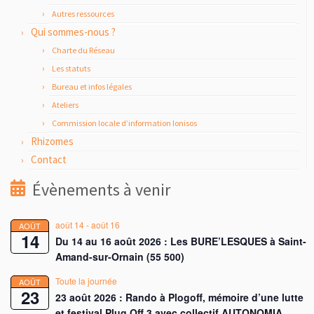
Autres ressources
Qui sommes-nous ?
Charte du Réseau
Les statuts
Bureau et infos légales
Ateliers
Commission locale d’information Ionisos
Rhizomes
Contact
Évènements à venir
août 14
-
août 16
AOÛT
14
Du 14 au 16 août 2026 : Les BURE’LESQUES à Saint-
Amand-sur-Ornain (55 500)
Toute la journée
AOÛT
23
23 août 2026 : Rando à Plogoff, mémoire d’une lutte
et festival Plug Off 3 avec collectif AUTONOMIA