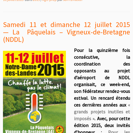
Samedi 11 et dimanche 12 juillet 2015
—
La Pâquelais – Vigneux-de-Bretagne
(NDDL)
Pour la quinzième fois
consécutive, la
coordination des
opposants au projet
d’aéroport de NDDL
organisait, ce week-end,
son fédérateur rendez-vous
estival. Un rencard étendu
ces dernières années aux
«
grands projets inutiles et
imposés »
. Avec, pour cette
édition 2015, deux invités
d’honneur :
Pour les