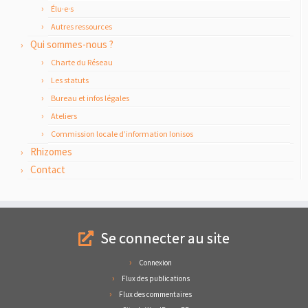
Élu·e·s
Autres ressources
Qui sommes-nous ?
Charte du Réseau
Les statuts
Bureau et infos légales
Ateliers
Commission locale d’information Ionisos
Rhizomes
Contact
Se connecter au site
Connexion
Flux des publications
Flux des commentaires