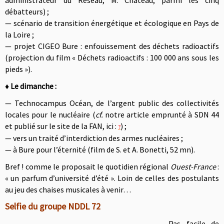
administrateur du Réseau, M. Château, parmi les cinq
débatteurs) ;
— scénario de transition énergétique et écologique en Pays de
la Loire ;
— projet CIGEO Bure : enfouissement des déchets radioactifs
(projection du film « Déchets radioactifs : 100 000 ans sous les
pieds »).
♦
Le dimanche :
— Technocampus Océan, de l’argent public des collectivités
locales pour le nucléaire (
cf.
notre article emprunté à SDN 44
et publié sur le site de la FAN, ici :
) ;
?
— vers un traité d’interdiction des armes nucléaires ;
— à Bure pour l’éternité (film de S. et A. Bonetti, 52 mn).
Bref ! comme le proposait le quotidien régional
Ouest-France
:
« un parfum d’université d’été ». Loin de celles des postulants
au jeu des chaises musicales à venir…
Selfie du groupe NDDL 72
Pas facile de