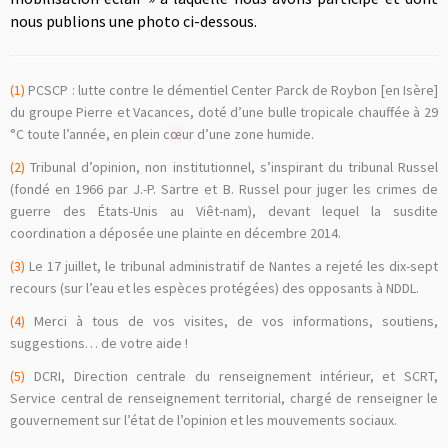
nous publions une photo ci-dessous.
(1)
PCSCP : lutte contre le démentiel Center Parck de Roybon [en Isère]
du groupe Pierre et Vacances, doté d’une bulle tropicale chauffée à 29
°C toute l’année, en plein c
œ
ur d’une zone humide.
(2)
Tribunal d’opinion, non institutionnel, s’inspirant du tribunal Russel
(fondé en 1966 par J.-P. Sartre et B. Russel pour juger les crimes de
guerre des États-Unis au Viêt-nam), devant lequel la susdite
coordination a déposée une plainte en décembre 2014.
(3)
Le 17 juillet, le tribunal administratif de Nantes a rejeté les dix-sept
recours (sur l’eau et les espèces protégées) des opposants à NDDL.
(4)
Merci à tous de vos visites, de vos informations, soutiens,
suggestions… de votre aide !
(5)
DCRI, Direction centrale du renseignement intérieur, et SCRT,
Service central de renseignement territorial, chargé de renseigner le
gouvernement sur l’état de l’opinion et les mouvements sociaux.