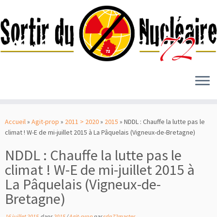
Passer
au
Accueil
»
Agit-prop
»
2011 > 2020
»
2015
»
NDDL : Chauffe la lutte pas le
contenu
climat ! W-E de mi-juillet 2015 à La Pâquelais (Vigneux-de-Bretagne)
NDDL : Chauffe la lutte pas le
climat ! W-E de mi-juillet 2015 à
La Pâquelais (Vigneux-de-
Bretagne)
16 juillet 2015
dans
2015
/
Agit-prop
par
sdn72master