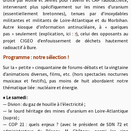
droite par Moine et Sèvres pour l’avenir et CAP radioactivité,
intervenant plus spécifiquement sur les mines d’uranium
(essentiellement bretonnes), tenues par d’inoxydables
militantes et militants de Loire-Atlantique et du Morbihan.
Autre kiosque d’information antinucléaire, à « quelques
pas » seulement (explication, ici :
)
, celui des opposants au
?
projet CIGEO d’enfouissement de déchets hautement
radioactif à Bure.
Programme : notre sélection !
Sur la « petite » cinquantaine de forums-débats et la vingtaine
d’animations diverses, films, etc. (hors spectacles nocturnes
musicaux et festifs), pas moins de huit abordaient notre
thématique liée : nucléaire et énergie.
♦
Le samedi :
— Divion : du gaz de houille à l’électricité ;
— le lourd héritage des mines d’uranium en Loire-Atlantique
(supra) ;
— COP 21 : quels enjeux ? (avec le président de SDN 72 et