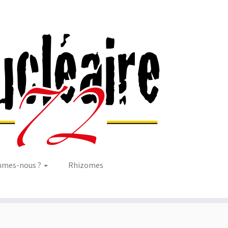
mmes-nous ?
Rhizomes