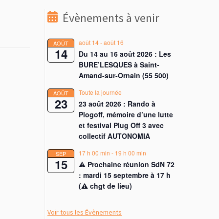
Évènements à venir
août 14
-
août 16
AOÛT
14
Du 14 au 16 août 2026 : Les
BURE’LESQUES à Saint-
Amand-sur-Ornain (55 500)
Toute la journée
AOÛT
23
23 août 2026 : Rando à
Plogoff, mémoire d’une lutte
et festival Plug Off 3 avec
collectif AUTONOMIA
17 h 00 min
-
19 h 00 min
SEP
15
⚠︎ Prochaine réunion SdN 72
: mardi 15 septembre à 17 h
(⚠︎ chgt de lieu)
Voir tous les Évènements