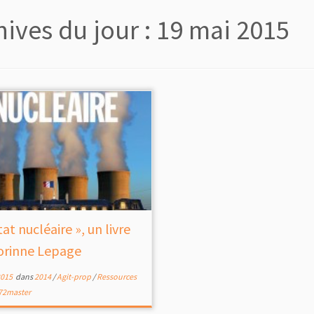
hives du jour :
19 mai 2015
tat nucléaire », un livre
orinne Lepage
2015
dans
2014
/
Agit-prop
/
Ressources
72master