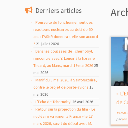
contenu
Arc
Derniers articles
Poursuite du fonctionnement des
réacteurs nucléaires au-delà de 60
ans : l’ASNR donnera-t-elle son accord
?
21 juillet 2026
Dans les coulisses de Tchernobyl,
rencontre avec Y. Lenoir à la librairie
Thuard, au Mans, mardi 19 mai 2026
25
mai 2026
Manif du 8 mai 2026, à Saint-Nazaire,
contre le projet de porte-avions
15
« L’E
mai 2026
de C
L’Écho de Tchernobyl
26 avril 2026
Retour sur la projection du film « Le
19 mai 
nucléaire va ruiner la France » le 27
par
sdn
mars 2026, suivit du débat avec M.