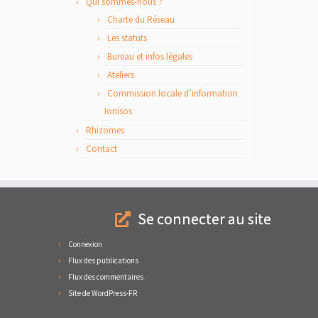
Qui sommes-nous ?
Charte du Réseau
Les statuts
Bureau et infos légales
Ateliers
Commission locale d’information
Ionisos
Rhizomes
Contact
Se connecter au site
Connexion
Flux des publications
Flux des commentaires
Site de WordPress-FR