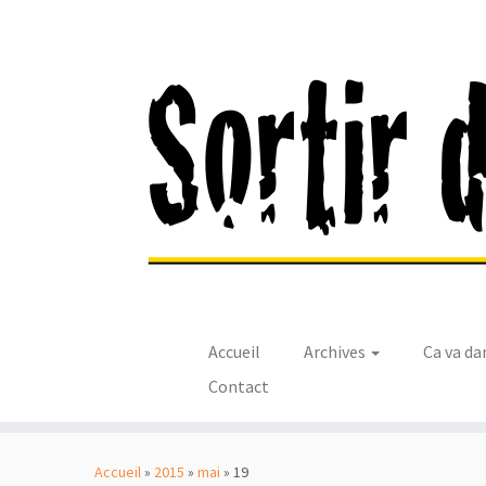
Accueil
Archives
Ca va da
Contact
Passer
au
Accueil
»
2015
»
mai
»
19