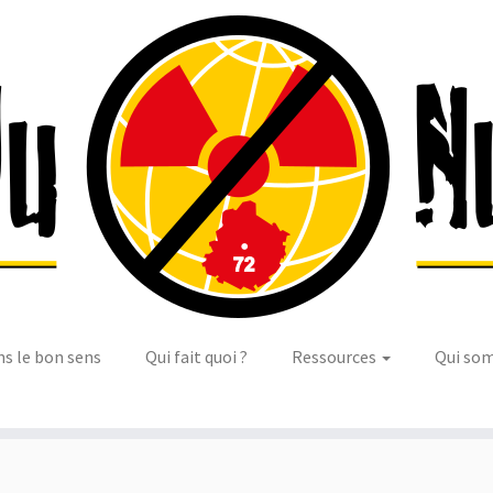
ns le bon sens
Qui fait quoi ?
Ressources
Qui so