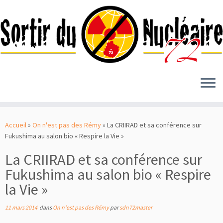
Passer
au
Accueil
»
On n'est pas des Rémy
»
La CRIIRAD et sa conférence sur
contenu
Fukushima au salon bio « Respire la Vie »
La CRIIRAD et sa conférence sur
Fukushima au salon bio « Respire
la Vie »
11 mars 2014
dans
On n'est pas des Rémy
par
sdn72master