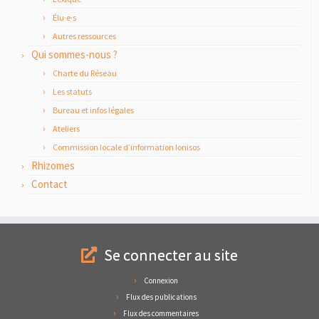
Élu·e·s
Autres ressources
Qui sommes-nous ?
Charte du Réseau
Les statuts
Bureau et infos légales
Ateliers
Commission locale d’information Ionisos
Rhizomes
Contact
Se connecter au site
Connexion
Flux des publications
Flux des commentaires