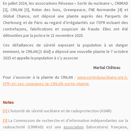
En juillet 2024, les associations Réseaux « Sortir du nucleaire », CRIIRAD
[2], CRILAN [3], Robin des bois, Greenpeace, FNE Normandie [4] et
Global Chance, ont déposé une plainte auprès des Parquets de
Cherbourg et de Paris au regard d’irrégularités sur l’EPR incluant des
contrefaçons, falsifications et suspicion de fraude. Elles ont été
déboutées par la justice le 21 novembre 2025.
Ces défaillances de sûreté exposant la population à un danger
imminent, le CRILAN [3
ibid
] a déposé une nouvelle plainte le 7 octobre
2025 et appelle la population à s’y associer
Martial Château
Pour s’associer à la plainte du CRILAN :
www.sortirdunucléaire.org/L-
EPR–et–ses–soupapes–le–CRILAN–porte–plainte
.
Notes
[1]
L’Autorité de sûreté nucléaire et de radioprotection (ASNR).
[2]
La Commission de recherche et d’information indépendantes sur la
radioactivité (CRIIRAD) est une
association
(laboratoire) française,