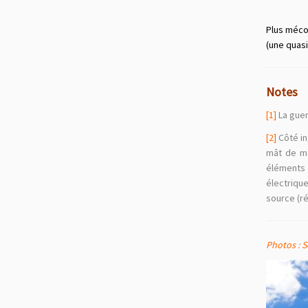
Plus mécon
(une quasi
Notes
[1]
La guer
[2]
Côté in
mât de me
éléments 
électrique
source (r
Photos : S