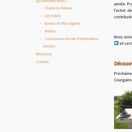
Qui sommes-nous ?
année. Pr
Charte du Réseau
l’achat d
Les statuts
contributi
Bureau et infos légales
Ateliers
Nous avio
Commission locale d’information
et cert
Ionisos
Rhizomes
Contact
Découvri
Prochaine
Courgains 