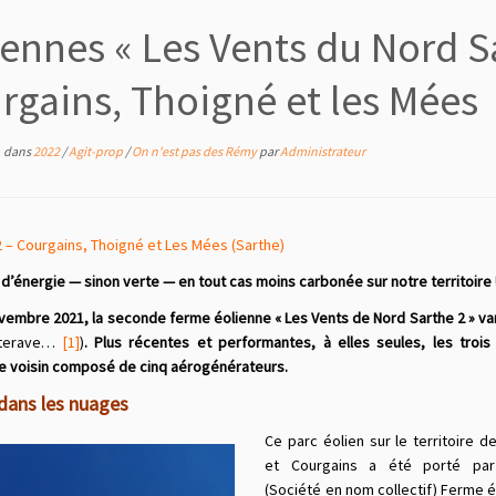
iennes « Les Vents du Nord Sa
rgains, Thoigné et les Mées
dans
2022
/
Agit-prop
/
On n'est pas des Rémy
par
Administrateur
 – Courgains, Thoigné et Les Mées (Sarthe)
d’énergie — sinon verte — en tout cas moins carbonée sur notre territoire 
vembre 2021,
la seconde ferme éolienne « Les Vents de Nord Sarthe 2 » va
tterave…
[1]
)
. Plus récentes et performantes, à elles seules, les troi
voisin composé de cinq aérogénérateurs.
 dans les nuages
Ce parc éolien sur le territoire d
et Courgains a été porté pa
(Société en nom collectif) Ferme é