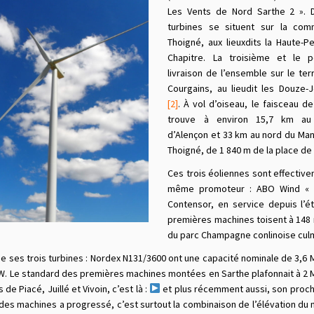
Les Vents de Nord Sarthe 2 ». 
turbines se situent sur la co
Thoigné, aux lieuxdits la Haute-Pe
Chapitre. La troisième et le 
livraison de l’ensemble sur le terr
Courgains, au lieudit les Douze-
[2]
. À vol d’oiseau, le faisceau d
trouve à environ 15,7 km au
d’Alençon et 33 km au nord du Man
Thoigné, de 1 840 m de la place de
Ces trois éoliennes sont effectiv
même promoteur : ABO Wind « L
Contensor, en service depuis l’é
premières machines toisent à 148 m
du parc Champagne conlinoise culm
e ses trois turbines : Nordex N131/3600 ont une capacité nominale de 3,6 M
. Le standard des premières machines montées en Sarthe plafonnait à 2 MW p
e Piacé, Juillé et Vivoin, c’est là :
et plus récemment aussi, son proche
des machines a progressé, c’est surtout la combinaison de l’élévation du 