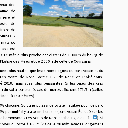
Deux des
mmune de
rrière et
poste de
itoire de
Journeaux
e mâts se
 sud-est
s. Le mât le plus proche est distant de 1 300 m du bourg de
 l’Église des Mées et de 2 330m de celle de Courgains.
ement plus hautes que leurs homologues du parc voisin et du
es Vents de Nord Sarthe 1 », de René et Thoiré-sous-
té 2018, mais aussi plus puissantes. Si les pales des cinq
 du sol à leur acmé, ces dernières affichent 171,5 m (celles
inent à 180 mètres).
W chacune. Soit une puissance totale installée pour ce parc
ar unité il y a à peine huit ans (parc voisin ÉoLoué sur les
 homonyme « Les Vents de Nord Sarthe 1 », c’est là :
). Si
moyeu du rotor à 106 m (via celle du mât) avec l’allongement