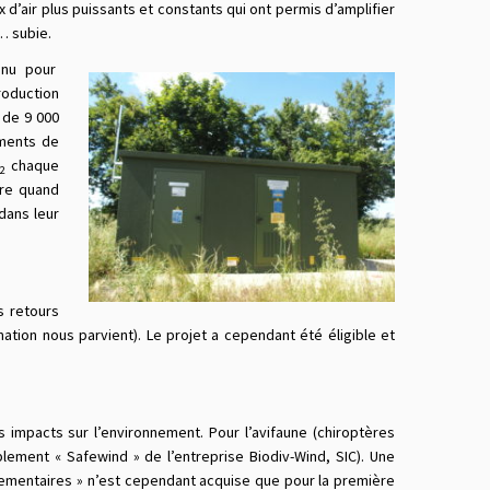
 d’air plus puissants et constants qui ont permis d’amplifier
u… subie.
enu pour
roduction
 de 9 000
éments de
O
chaque
2
ère quand
dans leur
s retours
ation nous parvient). Le projet a cependant été éligible et
 impacts sur l’environnement. Pour l’avifaune (chiroptères
lement « Safewind » de l’entreprise Biodiv-Wind, SIC). Une
ementaires » n’est cependant acquise que pour la première