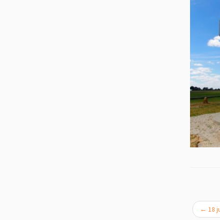
←
18 j