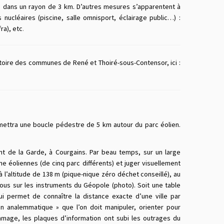
rs dans un rayon de 3 km. D’autres mesures s’apparentent à
 nucléaires (piscine, salle omnisport, éclairage public…) :
ra), etc
.
itoire des communes de René et Thoiré-sous-Contensor, ici :
mettra une boucle pédestre de 5 km autour du parc éolien.
nt de la Garde, à Courgains. Par beau temps, sur un large
ne éoliennes (de cinq parc différents) et juger visuellement
à l’altitude de 138 m (pique-nique zéro déchet conseillé), au
vous sur les instruments du Géopole (photo). Soit une table
ui permet de connaître la distance exacte d’une ville par
ran analemmatique » que l’on doit manipuler, orienter pour
ommage, les plaques d’information ont subi les outrages du