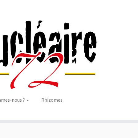
mmes-nous ?
Rhizomes