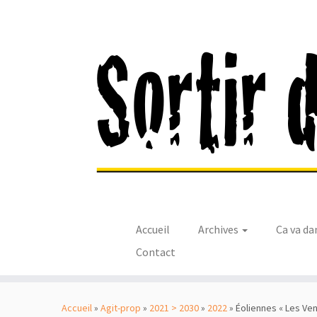
Accueil
Archives
Ca va da
Contact
Passer
au
Accueil
»
Agit-prop
»
2021 > 2030
»
2022
»
Éoliennes « Les Ven