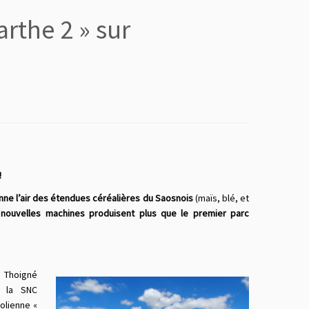
rthe 2 » sur
!
nne l’air des étendues céréalières du Saosnois
(maïs, blé, et
s nouvelles machines produisent plus que le premier parc
e Thoigné
r la SNC
olienne «