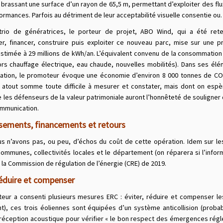
brassant une surface d’un rayon de 65,5 m, permettant d’exploiter des flux
ormances. Parfois au détriment de leur acceptabilité visuelle consentie o
rio de génératrices, le porteur de projet, ABO Wind, qui a été ret
r, financer, construire puis exploiter ce nouveau parc, mise sur une p
estimée à 29 millions de kWh/an. L’équivalent convenu de la consommation
ors chauffage électrique, eau chaude, nouvelles mobilités). Dans ses él
tion, le promoteur évoque une économie d’environ 8 000 tonnes de C
 atout somme toute difficile à mesurer et constater, mais dont on esp
les défenseurs de la valeur patrimoniale auront l’honnêteté de souligner 
mmunication.
ssements, financements et retours
us n’avons pas, ou peu, d’échos du coût de cette opération. Idem sur le
communes, collectivités locales et le département (on réparera si l’inform
 la Commission de régulation de l’énergie (CRE) de 2019.
réduire et compenser
eur a consenti plusieurs mesures ERC : éviter, réduire et compenser les
), ces trois éoliennes sont équipées d’un système anticollision (probab
réception acoustique pour vérifier « le bon respect des émergences régl