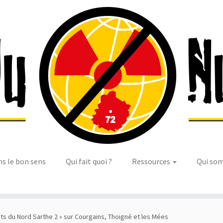
ns le bon sens
Qui fait quoi ?
Ressources
Qui so
ts du Nord Sarthe 2 » sur Courgains, Thoigné et les Mées