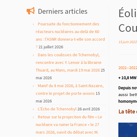
contenu
Éol
Derniers articles
Cou
Poursuite du fonctionnement des
réacteurs nucléaires au-delà de 60
ans : l’ASNR donnera-t-elle son accord
15 juin 2022
?
21 juillet 2026
Dans les coulisses de Tchernobyl,
rencontre avec Y. Lenoir à la librairie
2021–2022
Thuard, au Mans, mardi 19 mai 2026
25
mai 2026
+ 10,8 MW 
Manif du 8 mai 2026, à Saint-Nazaire,
Depuis
no
contre le projet de porte-avions
15
aussi be
mai 2026
homonyme 
L’Écho de Tchernobyl
26 avril 2026
La tête
Retour sur la projection du film « Le
nucléaire va ruiner la France » le 27
mars 2026, suivit du débat avec M.