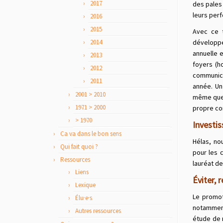
2017
des pales 
leurs perf
2016
2015
Avec ce t
2014
développe
annuelle 
2013
foyers (h
2012
communica
2011
année. Un
2001 > 2010
même que 
1971 > 2000
propre co
> 1970
Investi
Ca va dans le bon sens
Hélas, no
Qui fait quoi ?
pour les 
Ressources
lauréat de
Liens
Éviter, 
Lexique
Le promot
Élu·e·s
notamment
Autres ressources
étude de 