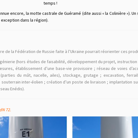
temps !
nue encore, la motte castrale de Guéramé (dite aussi « la Colinière »). Un
 exception dans la région).
re de la Fédération de Russie faite à l’Ukraine pourrait réorienter ces pr
génierie (hors études de faisabilité, développement du projet, instruction 
sures, établissement d’une base-vie provisoire ; réseau de voies d’ac
(parties du mât, nacelle, ailes), stockage, grutage ; excavation, ferr
 souterrain inter-éolien ; création d’un poste de livraison ; implantation s
éseau Enédis).
dN 72.