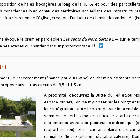
oposition de haies bocagères le long de la RD 67 et pour des particulie
es consciences bien connu des territoires accueillant des infrastructures
on à la réfection de l’église, création d’un bout de chemin de randonnée (inf
ns évoqué le premier parc éolien
Les vents du Nord Sarthe
1 — sur le terr
aines étapes du chantier dans un photomontage, là :
.
r !
ment, le raccordement (financé par ABO-Wind) de chemins existants per
propose aussi trois circuits de 9,5 et 1,5 km.
À proximité, découvrez la Butte du Teil et/ou Mo
espace ouvert,
on peut y observer les vingt et u
leur intégration. Outre le point de vue imprenable 
sommet de cette « motte artificielle », attardez-
d’orientation avec son pointeur loxodromique (q
rapport au lieu), et un cadran solaire dit « cad
connaître l’heure (et son inévitable calvaire). D