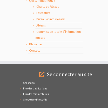
Qui sommes-nous ?
Charte du Réseau
Les statuts
Bureau et infos légales
Ateliers
Commission locale d’information
Ionisos
Rhizomes
Contact
Se connecter au site
Connexion
Flux des publications
Flux des commentaires
Site de WordPress-FR