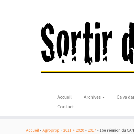
Accueil
Archives
Ca va da
Contact
Passer
au
Accueil
»
Agit-prop
»
2011 > 2020
»
2017
»
16e réunion du CAN