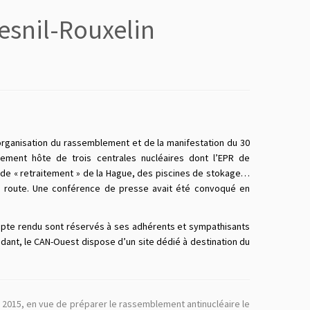
esnil-Rouxelin
organisation du rassemblement et de la manifestation du 30
ement hôte de trois centrales nucléaires dont l’EPR de
ne de « retraitement » de la Hague, des piscines de stokage…
 en route. Une conférence de presse avait été convoqué en
compte rendu sont réservés à ses adhérents et sympathisants
dant, le CAN-Ouest dispose d’un site dédié à destination du
e 2015, en vue de préparer le rassemblement antinucléaire le