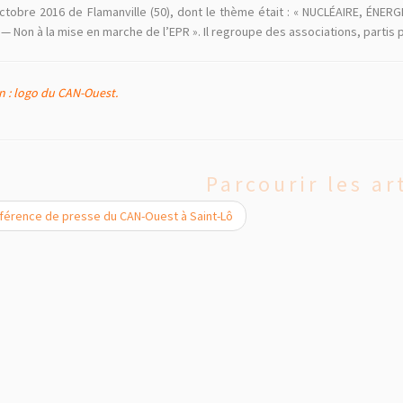
octobre 2016 de Flamanville (50), dont le thème était : « NUCLÉAIRE, ÉNE
­— Non à la mise en marche de l’EPR ». Il regroupe des associations, partis p
on : logo du CAN-Ouest.
Parcourir les ar
érence de presse du CAN-Ouest à Saint-Lô