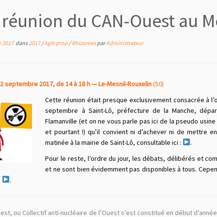
 réunion du CAN-Ouest au M
e 2017
dans
2017
/
Agit-prop
/
Rhizomes
par
Administrateur
2 septembre 2017, de 14 à 18 h — Le-Mesnil-Rouxelin
(
50
)
Cette réunion était presque exclusivement consacrée à l’
septembre à Saint-Lô, préfecture de la Manche, dépar
Flamanville (et on ne vous parle pas ici de la pseudo usi
et pourtant !) qu’il convient ni d’achever ni de mettre
matinée à la mairie de Saint-Lô, consultable ici :
.
Pour le reste, l’ordre du jour, les débats, délibérés et 
et ne sont bien évidemment pas disponibles à tous. Cepen
:
.
st, ou Collectif anti-nucléaire de l’Ouest s’est constitué en début d’anné