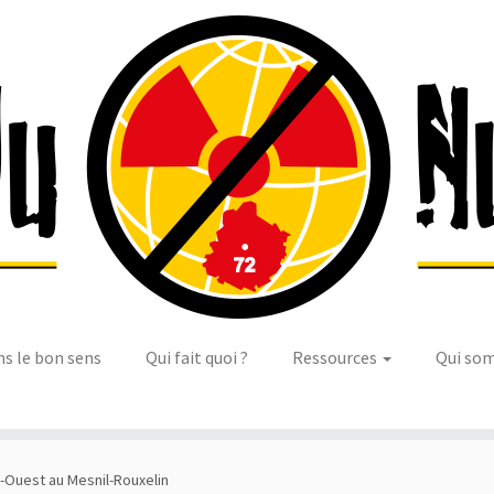
ns le bon sens
Qui fait quoi ?
Ressources
Qui so
-Ouest au Mesnil-Rouxelin