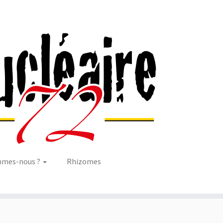
mmes-nous ?
Rhizomes