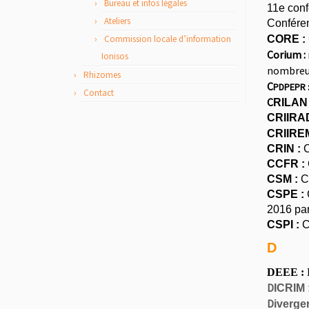
Bureau et infos légales
11e conf
Ateliers
Conféren
Commission locale d’information
CORE :
C
orium :
Ionisos
nombreux
Rhizomes
C
PDPEPR 
Contact
C
RILAN 
CRIIRAD,
C
RIIREM
CRIN :
C
CCFR :
CSM :
Ce
CSPE :
2016 pa
CSPI :
C
D
DEEE :
D
D
ICRIM 
D
iverge