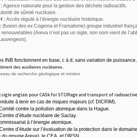
:
Agence nationale pour la gestion des déchets radioactifs
.
torité de sûreté nucléaire
.
 :
Accès régulé à l’énergie nucléaire historique
.
:
(fusion des ex Cogema et Framatome) groupe industriel françai
 renouvelables (Areva n’est pas un sigle, son nom vient de l’ab
Lauvergeon).
es INB fonctionnent en base, c à d, sans variation de puissance.
.
iment des auxiliaires nucléaires
reau de recherche géologique et minière.
:
sigle anglais pour CASk for STORage and transport of radioactiv
duite à tenir en cas de risques majeurs (
cf.
DICRIM).
omité contre la pollution atomique dans la Hague.
Centre d’étude nucléaire de Saclay.
mmissariat à l’énergie atomique.
Centre d’étude sur l’évaluation de la protection dans le domaine
du groupe Areva), le CEA, et l’IRSN.