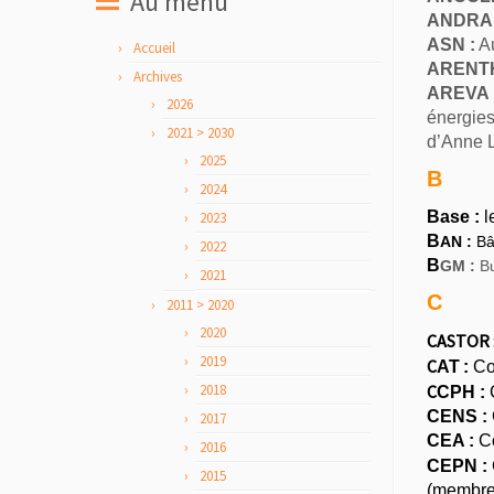
Au menu
A
NDRA 
A
SN :
Au
Accueil
A
RENTH
Archives
A
REVA 
2026
énergies
2021 > 2030
d’Anne 
2025
B
2024
Base :
l
2023
B
AN :
Bât
2022
B
GM :
Bu
2021
C
2011 > 2020
2020
CASTOR 
2019
C
AT
:
Con
2018
C
CPH :
C
CENS :
2017
CEA :
Co
2016
CEPN :
2015
(membre 