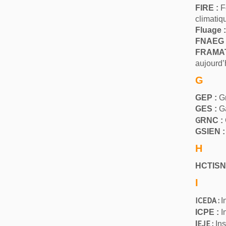
F
IRE :
Fo
climatiq
Fluage :
FNAEG 
FRAMA
aujourd’
G
GEP :
Gr
GES :
Ga
G
RNC :
GSIEN :
H
HCTISN
I
ICEDA :
I
ICPE :
I
EJE :
I
Ins