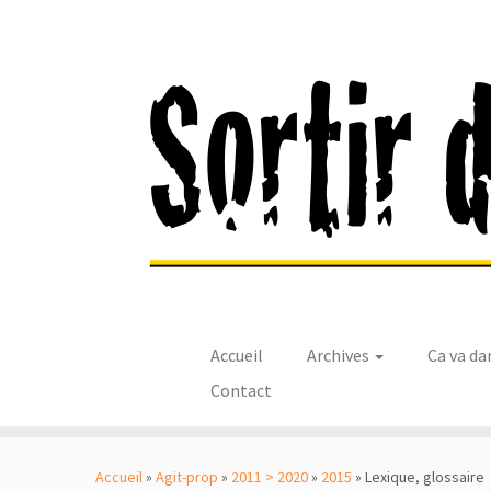
Accueil
Archives
Ca va da
Contact
Passer
au
Accueil
»
Agit-prop
»
2011 > 2020
»
2015
»
Lexique, glossaire