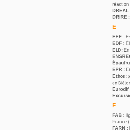
réaction
DREAL 
DRIRE :
E
EEE :
Es
EDF :
Él
LD :
E
Ent
ENSREG
Épaufru
EPR :
Eu
thos :
p
E
en Biélor
Eurodif 
Excursi
F
FAB :
li
France (
FARN :