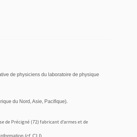
tiative de physiciens du laboratoire de physique
que du Nord, Asie, Pacifique).
se de Précigné (72) fabricant d’armes et de
nformation (
cf.
CLI)
.