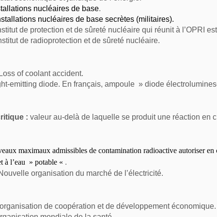
tallations nucléaires de base
.
nstallations nucléaires de base secrètes (militaires).
nstitut de protection et de sûreté nucléaire qui réunit à l’OPR
nstitut de radioprotection et de sûreté nucléaire.
Loss of coolant accident.
ght-emitting diode. En français, ampoule » diode électrolumines
itique :
valeur au-delà de laquelle se produit une réaction en c
eaux maximaux admissibles de contamination radioactive autoriser en c
et à l’eau » potable «
.
ouvelle organisation du marché de l’électricité
.
organisation de coopération et de développement économique.
ganisation mondiale de la santé.