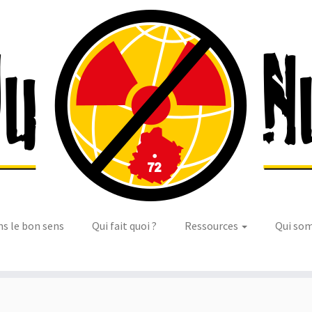
ns le bon sens
Qui fait quoi ?
Ressources
Qui so