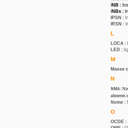
I
NB :
Ins
I
NBs :
I
IPSN :
I
IRSN :
I
L
LOCA :
LED :
li
M
Masse cr
N
NMA :
Niv
aliments 
N
ome :
N
O
OCDE :
OMS :
Or