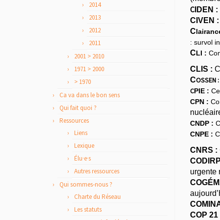
2014
C
IDEN :
2013
CIVEN :
2012
C
lairanc
: survol 
2011
C
LI :
Comm
2001 > 2010
1971 > 2000
CLIS :
Co
C
OSSEN :
> 1970
C
PIE :
Cen
Ca va dans le bon sens
C
PN :
Con
Qui fait quoi ?
nucléair
Ressources
C
NDP :
C
Liens
C
NPE :
Ce
Lexique
CNRS :
Élu·e·s
CODIRP
Autres ressources
urgente 
COGÉMA
Qui sommes-nous ?
aujourd’
Charte du Réseau
COMINA
Les statuts
COP 21 (