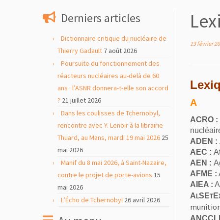
contenu
Lex
Derniers articles
Dictionnaire critique du nucléaire de
13 février 2
Thierry Gadault
7 août 2026
Poursuite du fonctionnement des
réacteurs nucléaires au-delà de 60
Lexiq
ans : l’ASNR donnera-t-elle son accord
?
21 juillet 2026
A
Dans les coulisses de Tchernobyl,
ACRO :
rencontre avec Y. Lenoir à la librairie
nucléair
Thuard, au Mans, mardi 19 mai 2026
25
ADEN :
mai 2026
AEC :
At
Manif du 8 mai 2026, à Saint-Nazaire,
AEN :
Ag
AFME :
contre le projet de porte-avions
15
A
IEA :
A
mai 2026
A
L
S
E
T
E
L’Écho de Tchernobyl
26 avril 2026
munitions
A
NCCLI