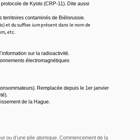
 protocole de Kyoto (CRP-11). Dite aussi
.
s territoires contaminés de Biélorussie
is
) et du suffixe
ium
présent dans le nom de
um, etc
.
formation sur la radioactivité
.
rayonnements électromagnétiques
es consommateurs). Remplacée depuis le 1er janvier
té).
lissement de la Hague.
teur ou d’une pile atomique. Commencement de la