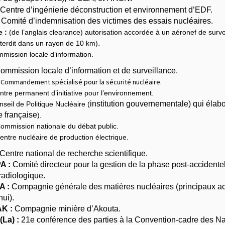
Centre d’ingénierie déconstruction et environnement d’EDF.
Comité d’indemnisation des victimes des essais nucléaires.
e :
(de l’anglais clearance) autorisation accordée à un aéronef de surv
.
interdit dans un rayon de 10 km)
ission locale d’information.
mmission locale d’information et de surveillance.
Commandement spécialisé pour la sécurité nucléaire.
tre permanent d’initiative pour l’environnement.
institution gouvernementale) qui élabo
seil de Politique Nucléaire (
e française
).
ommission nationale du débat public.
ntre nucléaire de production électrique.
Centre national de recherche scientifique.
A :
Comité directeur pour la gestion de la phase post-accidentel
radiologique.
 :
Compagnie générale des matières nucléaires (principaux actio
hui).
K :
Compagnie minière d’Akouta.
La) :
21e conférence des parties à la Convention-cadre des Nat