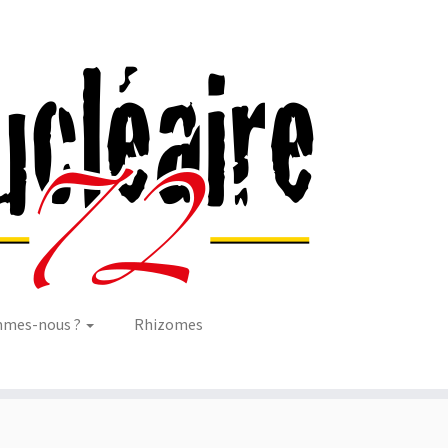
mmes-nous ?
Rhizomes