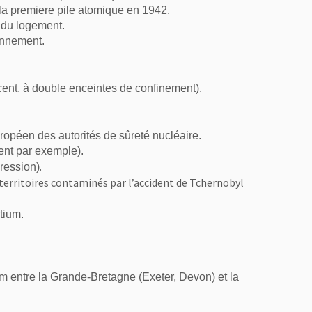
r la premiere pile atomique en 1942.
 du logement.
ronnement.
cent, à double enceintes de confinement).
péen des autorités de sûreté nucléaire.
ent par exemple).
.
ression)
 territoires contaminés par l’accident de Tchernobyl
tium.
m entre la Grande-Bretagne (Exeter, Devon) et la