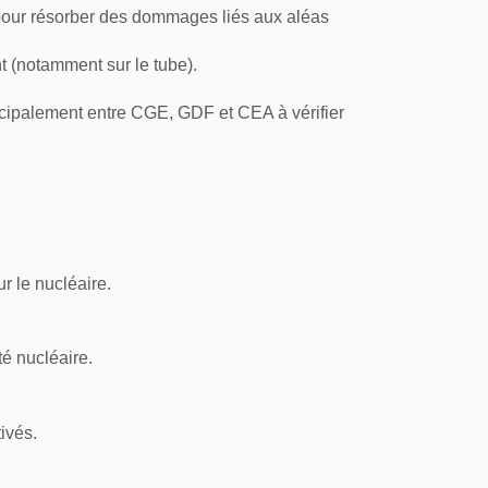
 pour résorber des dommages liés aux aléas
t (notamment sur le tube).
incipalement entre CGE, GDF et CEA à vérifier
r le nucléaire.
té nucléaire.
tivés
.