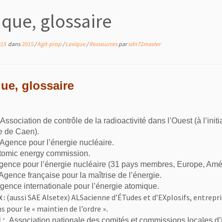
ique, glossaire
015
dans
2015
/
Agit-prop
/
Lexique
/
Ressources
par
sdn72master
ue, glossaire
Association de contrôle de la radioactivité dans l’Ouest (à l’ini
e de Caen).
Agence pour l’énergie nucléaire.
omic energy commission.
ence pour l’énergie nucléaire (31 pays membres, Europe, Améri
Agence française pour la maîtrise de l’énergie.
gence internationale pour l’énergie atomique
.
(aussi SAE Alsetex) ALSacienne d’ÉTudes et d’EXplosifs, entrepri
X :
 pour le « maintien de l’ordre »
.
 :
Association nationale des comités et commissions locales d’i