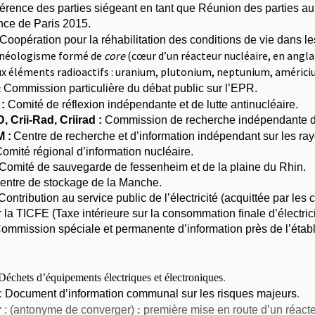
érence des parties siégeant en tant que Réunion des parties au
ce de Paris 2015.
Coopération pour la réhabilitation des conditions de vie dans le
néologisme formé de
core
(cœur d’un réacteur nucléaire,
en angla
 éléments radioactifs : uranium, plutonium, neptunium, américi
:
Commission particulière du débat public sur l’EPR.
:
Comité de réflexion indépendante et de lutte antinucléaire.
 Crii-Rad, Criirad :
Commission de recherche indépendante d’in
 :
Centre de recherche et d’information indépendant sur les 
omité régional d’information nucléaire.
Comité de sauvegarde de fessenheim et de la plaine du Rhin.
ntre de stockage de la Manche.
Contribution au service public de l’électricité (acquittée par l
r la
TICFE (
Taxe intérieure sur la consommation finale d’électrici
ommission spéciale et permanente d’information près de l’étab
échets d’équipements électriques et électroniques
.
:
Document d’information communal sur les risques majeurs
.
r
: (antonyme de converger)
première mise en route d’un réac
: