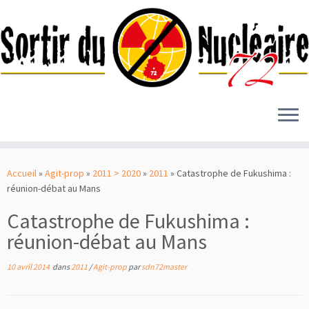
Passer
au
Accueil
»
Agit-prop
»
2011 > 2020
»
2011
»
Catastrophe de Fukushima :
contenu
réunion-débat au Mans
Catastrophe de Fukushima :
réunion-débat au Mans
10 avril 2014
dans
2011
/
Agit-prop
par
sdn72master