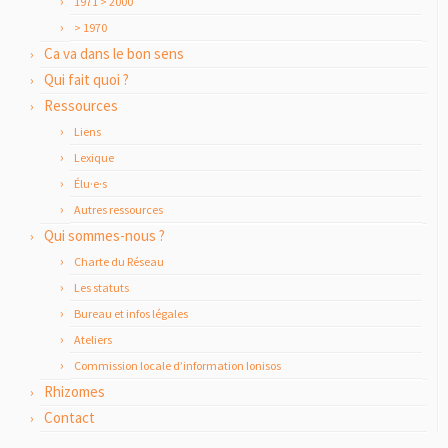
1971 > 2000
> 1970
Ca va dans le bon sens
Qui fait quoi ?
Ressources
Liens
Lexique
Élu·e·s
Autres ressources
Qui sommes-nous ?
Charte du Réseau
Les statuts
Bureau et infos légales
Ateliers
Commission locale d’information Ionisos
Rhizomes
Contact