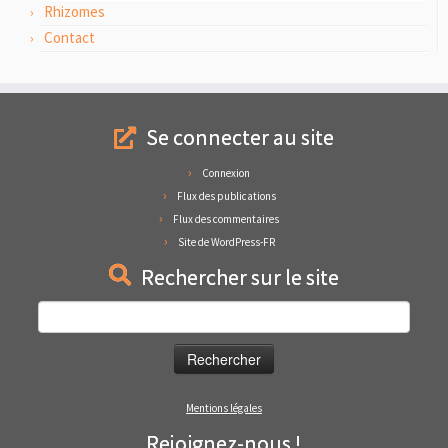
Rhizomes
Contact
Se connecter au site
Connexion
Flux des publications
Flux des commentaires
Site de WordPress-FR
Rechercher sur le site
Rechercher :
Mentions légales
Rejoignez-nous !