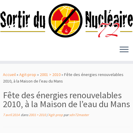
Passer
au
Accueil
»
Agit-prop
»
2001 > 2010
»
Fête des énergies renouvelables
contenu
2010, à la Maison de l’eau du Mans
Fête des énergies renouvelables
2010, à la Maison de l’eau du Mans
7 avril 2014
dans
2001 > 2010
/
Agit-prop
par
sdn72master