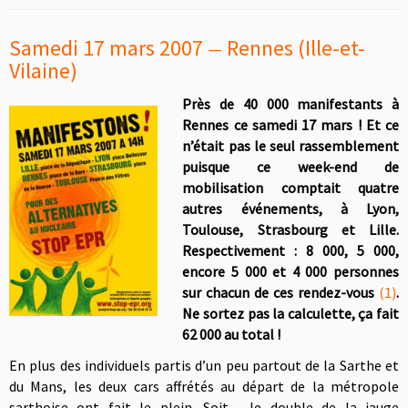
Samedi 17 mars 2007
Rennes (Ille-et-
—
Vilaine)
Près de 40 000 manifestants à
Rennes ce samedi 17 mars ! Et ce
n’était pas le seul rassemblement
puisque ce week-end de
mobilisation comptait quatre
autres événements, à Lyon,
Toulouse, Strasbourg et Lille.
Respectivement : 8 000, 5 000,
encore 5 000 et 4 000 personnes
sur chacun de ces rendez-vous
(1)
.
Ne sortez pas la calculette, ça fait
62 000 au total !
En plus des individuels partis d’un peu partout de la Sarthe et
du Mans, les deux cars affrétés au départ de la métropole
sarthoise ont fait le plein. Soit , le double de la jauge