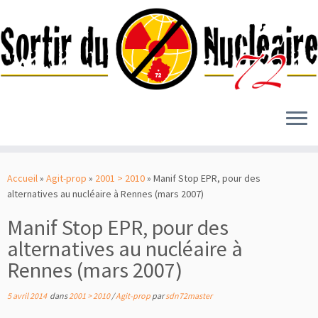
Passer
au
Accueil
»
Agit-prop
»
2001 > 2010
»
Manif Stop EPR, pour des
contenu
alternatives au nucléaire à Rennes (mars 2007)
Manif Stop EPR, pour des
alternatives au nucléaire à
Rennes (mars 2007)
5 avril 2014
dans
2001 > 2010
/
Agit-prop
par
sdn72master