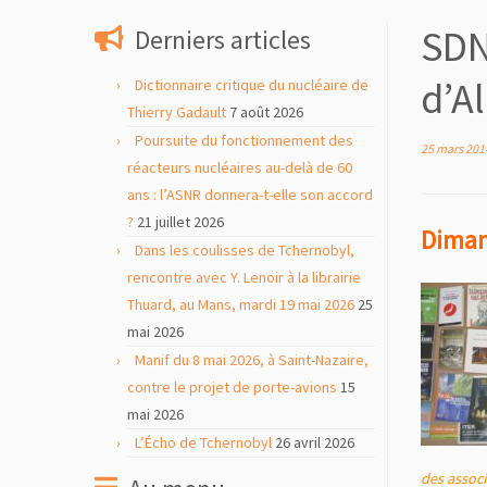
contenu
SDN
Derniers articles
d’A
Dictionnaire critique du nucléaire de
Thierry Gadault
7 août 2026
Poursuite du fonctionnement des
25 mars 201
réacteurs nucléaires au-delà de 60
ans : l’ASNR donnera-t-elle son accord
?
21 juillet 2026
Diman
Dans les coulisses de Tchernobyl,
rencontre avec Y. Lenoir à la librairie
Thuard, au Mans, mardi 19 mai 2026
25
mai 2026
Manif du 8 mai 2026, à Saint-Nazaire,
contre le projet de porte-avions
15
mai 2026
L’Écho de Tchernobyl
26 avril 2026
des associ