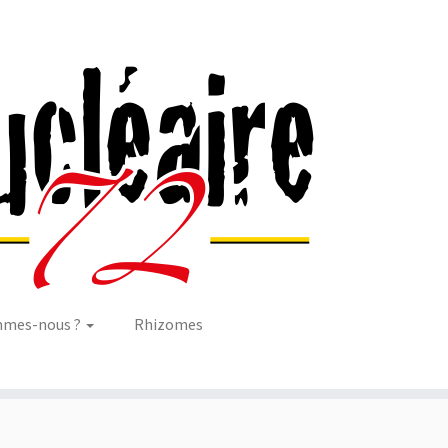
mmes-nous ?
Rhizomes