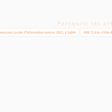
Parcourir les ar
ission Locale d’Information Ionisos 2012, à Sablé
SDN 72 à la « Fête 