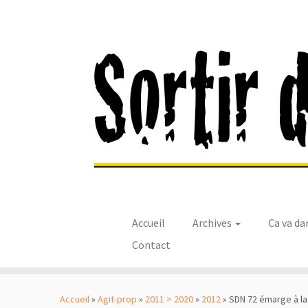
Accueil
Archives
Ca va da
Contact
Passer
au
Accueil
»
Agit-prop
»
2011 > 2020
»
2012
»
SDN 72 émarge à la