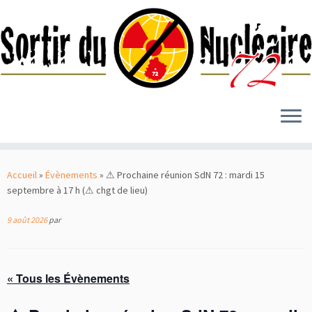
Passer
au
Accueil
»
Évènements
»
⚠︎ Prochaine réunion SdN 72 : mardi 15
contenu
septembre à 17 h (⚠︎ chgt de lieu)
9 août 2026
par
« Tous les Évènements