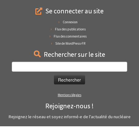
Se connecter au site
Connexion
Flux des publications
Flux des commentaires
Site de WordPress-FR
Rechercher sur le site
Rechercher :
Mentions légales
Rejoignez-nous !
Rejoignez le réseau et soyez informé-e de l'actualité du nucléaire