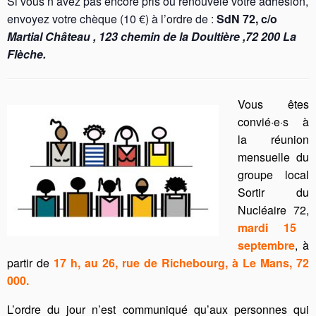
Si vous n’avez pas encore pris ou renouvelé votre adhésion,
envoyez votre chèque (10 €) à l’ordre de :
SdN 72, c/o
Martial Château , 123 chemin de la Doultière ,72 200 La
Flèche.
Vous êtes
convié·e·s à
la réunion
mensuelle du
groupe local
Sortir du
Nucléaire 72,
mardi 15
septembre
, à
partir de
17 h,
au 26, rue de Richebourg, à Le Mans, 72
000.
L’ordre du jour n’est communiqué qu’aux personnes qui