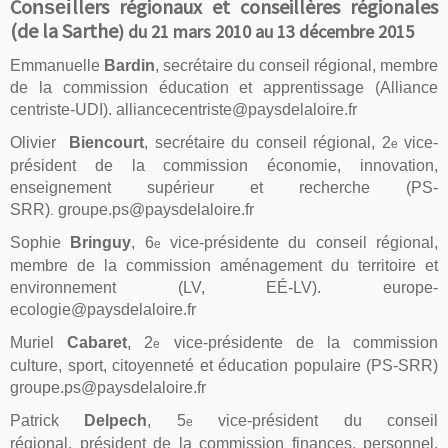
Co
llers régionaux et conseillères régionales
nsei
(de la Sarthe
) du 21 mars 2010 au 13 décembre 2015
Emmanuelle
Bardin
,
secrétaire du conseil régional,
membre
de la commission éducation et apprentissage (Alliance
centriste-UDI). alliancecentriste@paysdelaloire.fr
Olivier
Biencourt
,
secrétaire du conseil régional, 2
vice-
e
président de la commission économie, innovation,
enseignement supérieur et recherche (PS-
SRR)
groupe.ps@paysdelaloire.fr
.
Sophie
Bringuy
,
6
vice-présidente du conseil régional,
e
m
embre de la commission aménagement du territoire et
environnement
(LV, EÉ-LV).
europe-
ecologie@paysdelaloire.fr
Muriel
Cabaret
,
2
vice-présidente de la commission
e
culture, sport, citoyenneté et éducation populaire
(PS-SRR)
groupe.ps@paysdelaloire.fr
Patrick
Delpech
,
5
vice-président du conseil
e
régional,
président de la commission finances, personnel,