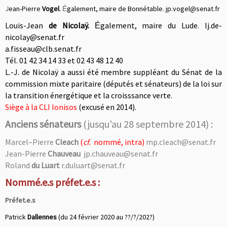
J
ean-Pierre
Vogel
.
galement, maire de Bonnétable. jp.vogel@senat.fr
É
Louis-Jean
de Nicolaÿ.
galement, maire du Lude. lj.de-
É
nicolay@senat.fr
a.fisseau@clb.senat.fr
Tél. 01 42 34 14 33 et 02 43 48 12 40
L.-J. de Nicolaÿ a aussi été membre suppléant du Sénat de la
commission mixte paritaire (députés et sénateurs) de la loi sur
la transition énergétique et la croisssance verte.
Siège à la CLI Ionisos
(excusé en 2014).
Anciens sénateurs
(jusqu’au 28 septembre 2014) :
Marcel–Pierre
Cleach
(
cf.
nommé, intra)
mp.cleach@senat.fr
Jean-Pierre
Chauveau
jp.chauveau@senat.fr
Roland
du Luart
r.duluart@senat.fr
Nommé.e.s préfet.e.s :
Préfet.e.s
Patrick
Dallennes
(du 24 février 2020 au ??/?/202?)