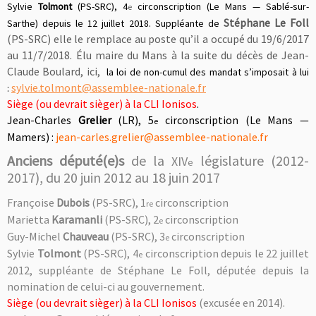
Sylvie
Tolmont
(PS-SRC), 4
circonscription (Le Mans — Sablé-sur-
e
Stéphane Le Foll
Sarthe) depuis le 12 juillet 2018. Suppléante de
(PS-SRC) elle le remplace au poste qu’il a occupé du 19/6/2017
au 11/7/2018. Élu maire du Mans à la suite du décès de Jean-
Claude Boulard, ici,
la loi de
non-cumul
des mandat s’imposait à lui
sylvie.tolmont@assemblee-nationale.fr
:
Siège (ou devrait sièger) à la CLI Ionisos
.
Jean-Charles
Grelier
(LR),
5
circonscription (Le Mans —
e
Mamers) :
jean-carles.grelier@assemblee-nationale.fr
Anciens député(e)s
de la
législature (2012-
XIV
e
2017), du 20 juin 2012 au 18 juin 2017
Françoise
Dubois
(PS-SRC),
1
circonscription
re
Marietta
Karamanli
(PS-SRC),
2
circonscription
e
Guy-Michel
Chauveau
(PS-SRC),
3
circonscription
e
Sylvie
Tolmont
(PS-SRC),
4
circonscription
depuis le 22 juillet
e
2012,
suppléante de Stéphane Le Foll, députée depuis la
nomination de celui-ci au gouvernement
.
Siège (ou devrait sièger) à la CLI Ionisos
(excusée en 2014
).