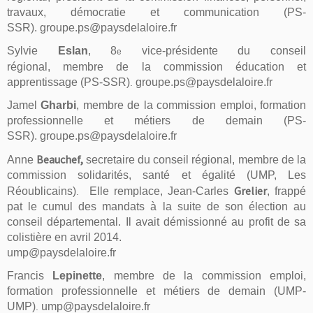
travaux, démocratie et communication (PS-
SSR). groupe.ps@paysdelaloire.fr
Sylvie
Eslan
,
8
vice-présidente du conseil
e
régional,
membre de la commission éducation et
apprentissage
(PS-SSR)
groupe.ps@paysdelaloire.fr
.
Jamel
Gharbi
,
membre de la commission emploi, formation
professionnelle et métiers de demain
(PS-
SSR). groupe.ps@paysdelaloire.fr
Beauchef,
Anne
secretaire du conseil régional,
membre de la
commission solidarités, santé et égalité
(UMP, Les
Grelier
Réoublicains)
Elle remplace, Jean-Carles
, f
rappé
.
pat le cumul des mandats à la suite de son élection au
conseil départemental. Il avait démissionné
au profit de sa
colistière en avril 2014
.
u
m
p@paysdelaloire.fr
Francis
Lepinette
, membre de la commission emploi,
formation professionnelle et métiers de demain (UMP-
UMP)
ump@paysdelaloire.fr
.