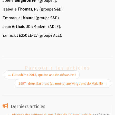
Joelle
Bergeron
FN
(groupe ?).
Isabelle
Thomas
, PS (groupe S&D)
Emmanuel
Maurel
(groupe S&D).
Jean
Arthuis
UDI/Modem
(ADLE).
Yannick
Jadot
EE-LV
(groupe ALE).
Parcourir les articles
←
Fukushima 2015, quatre ans de désastre !
1997 : deux Sarthois (au moins) aux vingt ans de Malville
→
Derniers articles
Dictionnaire critique du nucléaire de Thierry Gadault
7 août 2026