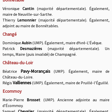
Véronique
Cantin
(majorité départementale). Également,
maire de Neuville-sur-Sarthe.
T
ierry
Lemonnier
(majorité départementale). Également,
h
adjoint au maire de Bonnétables.
Changé
Dominique
Aubin
(UMP). Également, maire dYvré-L’Évêque.
Patrick
Desmazières
(majorité départementale). Un
temps, Maire (puis invalidé) de Champagné
.
Château-du-Loir
Pavy-Morançais
Béatrice
(UMP). É
galement, maire de
Château-du-Loire.
Valliennes
Régis
(UMP). Également, maire de Pruillé-l’Éguillé.
Ecommoy
Marie-Pierre
Brosset
(UMP). Ancienne
adjointe au maire
d’
É
commoy.
Samuel
Chevalier
(majorité départementale). É
galement,