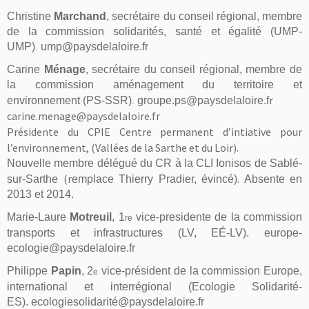
Christine
Marchand
,
secrétaire du conseil régional, m
embre
de la commission solidarités, santé et égalité
(UMP-
UMP)
ump@paysdelaloire.fr
.
Carine
Ménage
,
secrétaire du conseil régional,
membre de
la commission aménagement du territoire et
r
environnement
(PS-SSR)
groupe.ps@paysdelaloire.f
.
carine.menage@paysdelaloire.fr
Présidente du CPIE Centre permanent d’intiative pour
l’environnement, (Vallées de la Sarthe et du Loir).
Nouvelle membre délégué du CR à la CLI Ionisos de Sablé-
(r
.
sur-Sarthe
emplace Thierry Pradier, évincé)
Absente en
2013 et 2014.
Marie-Laure
Motreuil
, 1
vice-presidente de la commission
re
transports et infrastructures (LV, EÉ-LV).
europe-
ecologie@paysdelaloire.fr
Philippe
Papin
, 2
vice-président de la commission Europe,
e
international et interrégional (Ecologie Solidarité-
ES).
ecologiesolidarité@paysdelaloire.fr