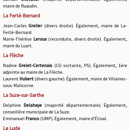
maire de Ruaudin
.
La Ferté-Bernard
Jean-Carles
Grelier
(divers droite). Également, maire de La-
Ferté-Bernard.
Marie-Thérèse
Leroux
(reconduite, divers droite). Également,
maire du Luart.
La Flèche
Nadine
Grelet-Certenais
(CG sortante, PS). Également, 1ère
adjointe au maire de La Flèche.
Laurent
Hubert
(divers gauche). Également, maire de Villaines-
sous-Malicorne.
La Suze-sur-Sarthe
Delphine
Delahaye
(majorité départementale). É
galement,
c
onseillère municipale de La Suze
.
Emmanuel
Franco
(UMP). É
galement, maire d’
É
tival.
Le Lude