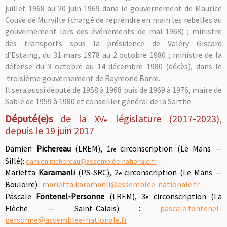
juillet
1968
au
20 juin
1969
dans le gouvernement de Maurice
Couve de Murville
(chargé de reprendre en main les rebelles au
gouvernement lors des événements de mai 1968) ; ministre
des transports sous la présidence de Valéry Giscard
d’Estaing,
du
31 mars
1978
au
2 octobre
1980 ;
ministre de la
défense
du 3 octobre
au 14 décembre
1980 (décès), dans le
troisième gouvernement de Raymond Barre
.
I
l sera aussi député de 1958 à 1968 puis de 1969 à 1976, maire de
Sablé de 1959 à 1980 et conseiller général de la Sarthe.
Député(e)s
de la
législature (2017-2023),
XV
e
depuis le 19 juin 2017
Damien
Pichereau
(LREM),
1
circonscription (Le Mans —
re
Sillé):
damien.pichereau@assemblée-nationale.fr
Marietta
Karamanli
(PS-SRC),
2
circonscription (Le Mans —
e
Bouloire) :
marietta.karamanli@assemblee-nationale.fr
Pascale
Fontenel-Personne
(LREM),
3
circonscription (La
e
Flèche — Saint-Calais) :
pascale.fontenel-
personne@assemblee-nationale.fr