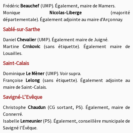
Frédéric
Beauchef
(UMP). Également, maire de Mamers.
Monique
Nicolas-Liberge
(majorité
départementale). Également a
djointe au maire d’Arçonnay
.
Sablé-sur-Sarthe
Daniel
Chevalier
(UMP). Également
maire de Juigné.
Martine
Crnkovic
(sans étiquette). Également
maire de
Louailles.
Saint-Calais
Dominique
Le Mèner
(UMP). Voir supra.
Françoise
Lelong
(sans étiquette). Également a
djointe au
maire de Saint-Calais.
Savigné-L’Evêque
Christophe
Chaudun
(CG sortant, PS). É
galement, maire de
Connerré
.
Isabelle
Lemeunier
(PS). Également, conseillère municipale de
Savigné l’Évêque
.