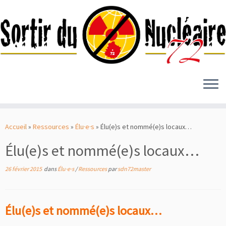
Passer
au
Accueil
»
Ressources
»
Élu·e·s
»
Élu(e)s et nommé(e)s locaux…
contenu
Élu(e)s et nommé(e)s locaux…
26 février 2015
dans
Élu·e·s
/
Ressources
par
sdn72master
Élu(e)s et nommé(e)s locaux…