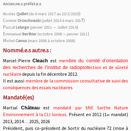
Ancien.ne.s préfet.e.s
)
Nicolas
Quillet
(du 6 mars 2017 au 23/2/2020
C
7
)
orinne
Orzechowski
(juillet 2014 à mars 201
P
)
ascal
Lelarge
(janvier 2011 — Juillet 2014
E
)
mmanuel
Berthier
(octobre 2008 — janvier 2011
M
ichel
Camux
(mars 2006 à octobre 2008).
Nommé.e.s autre.s :
Marcel-Pierre
est
mem
Cleach
bre du comité d’orientation
ction et de sûreté
des recherches de l’institut de radioprote
nucléaire
depuis la fin décembre 2012
.
Il est aussi
membre de la commission consultative de suivi des
conséquences des essais nucléaires
.
Mandaté(es)
Martial
est
mandaté par SNE Sarthe Nature
Château
Environnement à la CLI Ionisos
.
Présent en 2012 (1
mandat)
er
2013, 2014
… 2025, 2026
Président, puis co-président de Sortir du nucléaire 72 (mise à