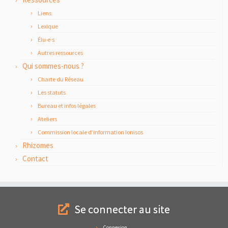
Liens
Lexique
Élu·e·s
Autres ressources
Qui sommes-nous ?
Charte du Réseau
Les statuts
Bureau et infos légales
Ateliers
Commission locale d’information Ionisos
Rhizomes
Contact
Se connecter au site
Connexion