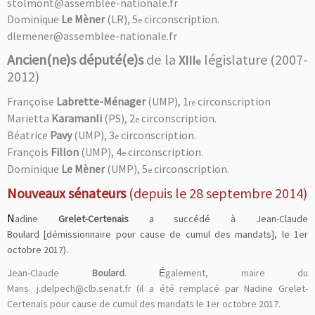
stolmont@assemblée-nationale.fr
Dominique
Le Mèner
(LR),
5
circonscription
.
e
dlemener@assemblee-nationale.fr
Ancien(ne)s député(e)s
de la
législature (2007-
XIII
e
2012)
Françoise
Labrette-Ménager
(UMP),
1
circonscription
re
Marietta
Karamanli
(PS),
2
circonscription.
e
Béatrice
Pavy
(UMP),
3
circonscription.
e
François
Fillon
(UMP),
4
circonscription.
e
Dominique
Le Mèner
(UMP),
5
circonscription.
e
Nouveaux sénateurs
(depuis le 28 septembre 2014)
N
adine
Grelet-Certenais
a succédé à Jean-Claude
Boulard [démissionnaire pour cause de cumul des mandats], le 1er
octobre 2017).
J
ean-Claude
Boulard
.
galement, maire du
É
Mans.
j.delpech@clb.senat.fr (il a été remplacé par Nadine Grelet-
Certenais pour cause de cumul des mandats le 1er octobre 2017.