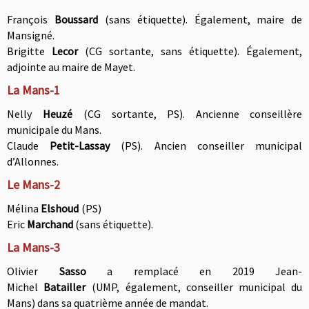
François
Boussard
(sans étiquette). É
galement, maire de
Mansign
é.
Brigitte
Lecor
(CG sortante, sans étiquette). É
galement,
adjointe au maire de Mayet
.
La Mans-1
Nelly
Heuzé
(CG sortante, PS).
Ancienne conseillère
municipale du Mans.
Claude
Petit-Lassay
(PS). Ancien conseiller municipal
d’Allonnes.
Le Mans-2
Mélina
Elshoud
(PS)
Eric
Marchand
(sans étiquette).
La Mans-3
Olivier
Sasso
a remplacé en 2019 Jean-
Michel
Batailler
(UMP, également, conseiller municipal du
Mans) dans sa quatrième année de mandat.