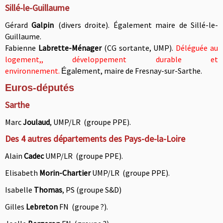
Sillé-le-Guillaume
Gérard
Galpin
(divers droite). Également
maire de Sillé-le-
Guillaume.
Fabienne
Labrette-Ménager
(CG sortante, UMP).
Déléguée au
logement,, développement durable et
environnement.
ga
ment, maire de Fresnay-sur-Sarthe.
É
le
Euros-députés
Sarthe
Marc
Joulaud
, UMP/LR
(groupe PPE).
Des 4 autres départements des Pays-de-la-Loire
Alain
Cadec
UMP/LR
(groupe PPE).
Elisabeth
Morin-Chartier
UMP/LR
(groupe PPE).
Isabelle
Thomas
, PS (groupe S&D)
Gilles
Lebreton
FN
(groupe ?).