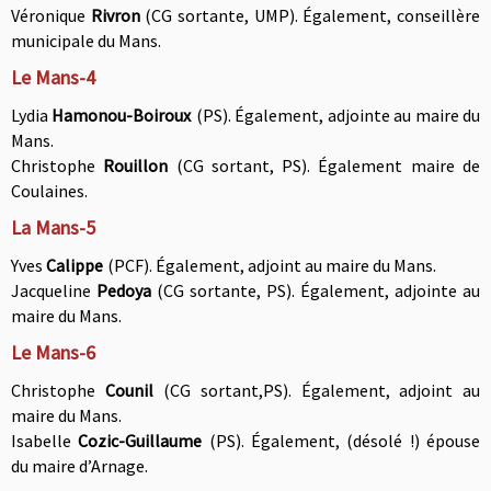
Véronique
Rivron
(CG sortante, UMP). Également, conseillère
municipale du Mans
.
Le Mans-4
Lydia
Hamonou-Boiroux
(PS). Également, adjointe au maire du
Mans.
Christophe
Rouillon
(CG sortant, PS). Également maire de
Coulaines.
La Mans-5
Yves
Calippe
(PCF). Également, a
djoint au maire du Mans.
Jacqueline
Pedoya
(CG sortante, PS). Également, a
djointe au
maire du Mans.
Le Mans-6
Christophe
Counil
(CG sortant,PS). Également, a
djoint au
maire du Mans.
Isabelle
Cozic-Guillaume
(PS). Également, (désolé !) épouse
du
maire d’Arnage.