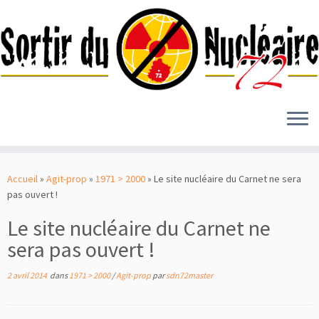
Passer
au
Accueil
»
Agit-prop
»
1971 > 2000
»
Le site nucléaire du Carnet ne sera
contenu
pas ouvert !
Le site nucléaire du Carnet ne
sera pas ouvert !
2 avril 2014
dans
1971 > 2000
/
Agit-prop
par
sdn72master