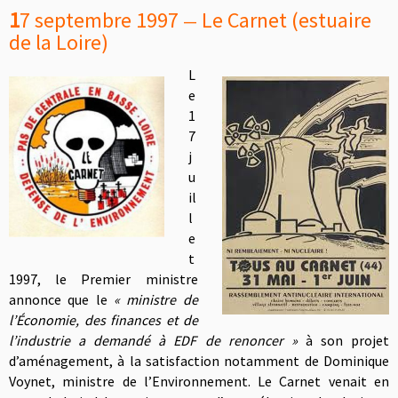
1
7 septembre 1997
Le Carnet (estuaire
—
de la Loire)
L
e
1
7
j
u
il
l
e
t
1997, le Premier ministre
annonce que le
« ministre de
l’Économie, des finances et de
l’industrie a demandé à EDF de renoncer »
à son projet
d’aménagement, à la satisfaction notamment de Dominique
Voynet, ministre de l’Environnement. Le Carnet venait en