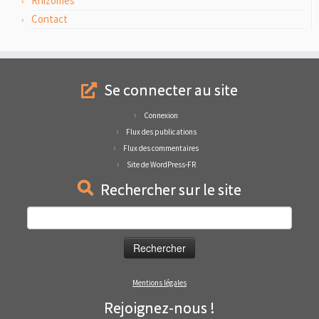
Rhizomes
Contact
Se connecter au site
Connexion
Flux des publications
Flux des commentaires
Site de WordPress-FR
Rechercher sur le site
Rechercher :
Mentions légales
Rejoignez-nous !