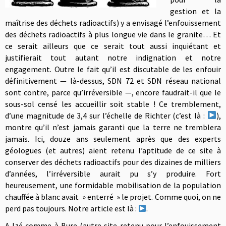
gestion et la
maîtrise des déchets radioactifs) y a envisagé l’enfouissement
des déchets radioactifs à plus longue vie dans le granite… Et
ce serait ailleurs que ce serait tout aussi inquiétant et
justifierait tout autant notre indignation et notre
engagement. Outre le fait qu’il est discutable de les enfouir
définitivement — là-dessus, SDN 72 et SDN réseau national
sont contre, parce qu’irréversible —, encore faudrait-il que le
sous-sol censé les accueillir soit stable ! Ce tremblement,
d’une magnitude de 3,4 sur l’échelle de Richter (c’est là :
),
montre qu’il n’est jamais garanti que la terre ne tremblera
jamais. Ici, douze ans seulement après que des experts
géologues (et autres) aient retenu l’aptitude de ce site à
conserver des déchets radioactifs pour des dizaines de milliers
d’années, l’irréversible aurait pu s’y produire. Fort
heureusement, une formidable mobilisation de la population
chauffée à blanc avait » enterré » le projet. Comme quoi, on ne
perd pas toujours. Notre article est là :
.
A Izé comme à Bure (autre site retenu pour l’enfouissement