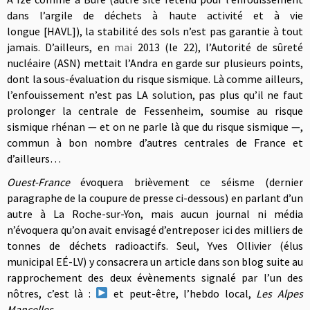
dans l’argile de déchets à haute activité et à vie
longue [HAVL]), la stabilité des sols n’est pas garantie à tout
jamais. D’ailleurs, en
mai
2013 (le 22), l’Autorité de sûreté
nucléaire (ASN) mettait l’Andra en garde sur plusieurs points,
dont la sous-évaluation du risque sismique. Là comme ailleurs,
l’enfouissement n’est pas LA solution, pas plus qu’il ne faut
prolonger la centrale de Fessenheim, soumise au risque
sismique rhénan — et on ne parle là que du risque sismique —,
commun à bon nombre d’autres centrales de France et
d’ailleurs…
Ouest-France
évoquera brièvement ce séisme (dernier
paragraphe de la coupure de presse ci-dessous) en parlant d’un
autre à La Roche-sur-Yon, mais aucun journal ni média
n’évoquera qu’on avait envisagé d’entreposer ici des milliers de
tonnes de déchets radioactifs. Seul, Yves Ollivier (élus
municipal EÉ-LV) y consacrera un article dans son blog suite au
rapprochement des deux évènements signalé par l’un des
nôtres, c’est là :
et peut-être, l’hebdo local,
Les Alpes
Mancelles
.