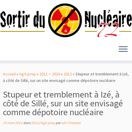
Passer
au
Accueil
»
Agit-prop
»
2011 > 2020
»
2012
»
Stupeur et tremblement à Izé,
contenu
à côté de Sillé, sur un site envisagé comme dépotoire nucléaire
Stupeur et tremblement à Izé, à
côté de Sillé, sur un site envisagé
comme dépotoire nucléaire
25 mars 2014
dans
2012
/
Agit-prop
par
sdn72master