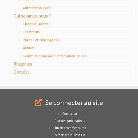
Autres ressources
Qui sommes-nous ?
Charte du Réseau
Les statuts
Bureau et infos légales
Ateliers
Commission locale d’information Ionisos
Rhizomes
Contact
Se connecter au site
Connexion
Flux des publications
Flux des commentaires
Site de WordPress-FR