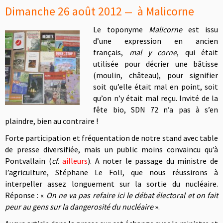
Dimanche 26 août 2012
à Malicorne
—
Le toponyme
Malicorne
est issu
d’une expression en ancien
français,
mal y corne
, qui était
utilisée pour décrier une bâtisse
(moulin, château), pour signifier
soit qu’elle était mal en point, soit
qu’on n’y était mal reçu. Invité de la
fête bio, SDN 72 n’a pas à s’en
plaindre, bien au contraire !
Forte participation et fréquentation de notre stand avec table
de presse diversifiée, mais un public moins convaincu qu’à
Pontvallain (
cf.
ailleurs
). A noter le passage du ministre de
l’agriculture, Stéphane Le Foll, que nous réussirons à
interpeller assez longuement sur la sortie du nucléaire.
Réponse : «
On ne va pas refaire ici le débat électoral et on fait
peur au gens sur la dangerosité du nucléaire
».