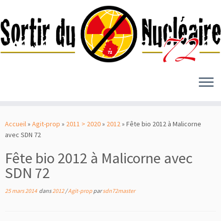
Passer
au
Accueil
»
Agit-prop
»
2011 > 2020
»
2012
»
Fête bio 2012 à Malicorne
contenu
avec SDN 72
Fête bio 2012 à Malicorne avec
SDN 72
25 mars 2014
dans
2012
/
Agit-prop
par
sdn72master