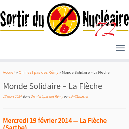
Passer
au
Accueil
»
On n'est pas des Rémy
»
Monde Solidaire – La Flèche
contenu
Monde Solidaire – La Flèche
17 mars 2014
dans
On n'est pas des Rémy
par
sdn72master
Mercredi 19 février 2014
La Flèche
—
(Sarthe)