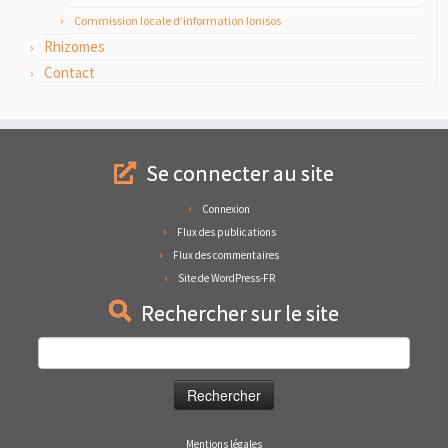
Commission locale d’information Ionisos
Rhizomes
Contact
Se connecter au site
Connexion
Flux des publications
Flux des commentaires
Site de WordPress-FR
Rechercher sur le site
Rechercher :
Mentions légales